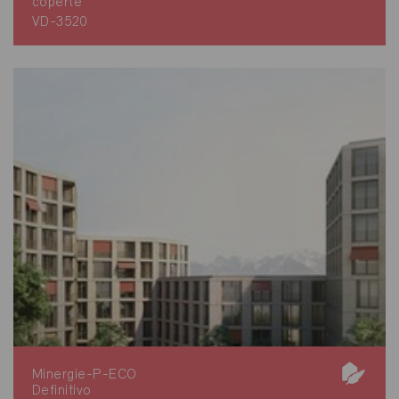
coperte
VD-3520
Minergie-P-ECO
Definitivo