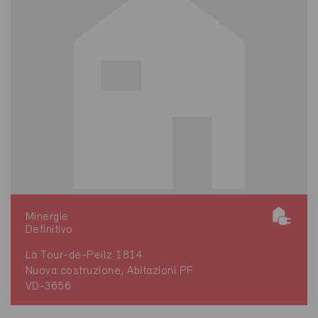
Minergie
Definitivo
La Tour-de-Peilz 1814
Nuova costruzione, Abitazioni PF
VD-3656