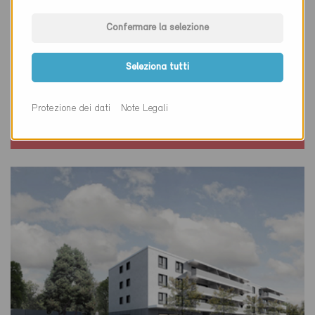
Confermare la selezione
Minergie
Seleziona tutti
Definitivo
Lausanne 1004
Protezione dei dati
Note Legali
Risanamento, Abitazioni PF
VD-3453, ... (5)