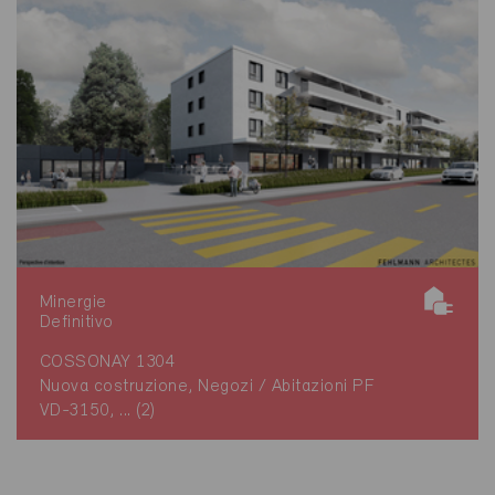
Minergie
Definitivo
COSSONAY 1304
Nuova costruzione, Negozi / Abitazioni PF
VD-3150, ... (2)