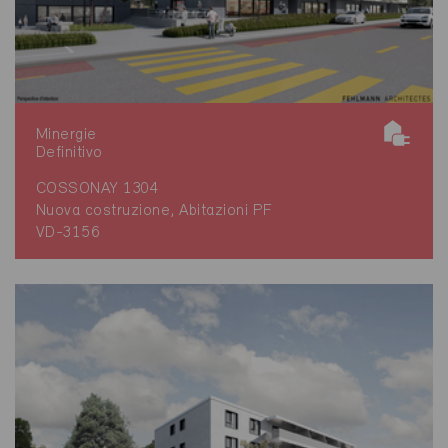
Minergie
Definitivo
COSSONAY 1304
Nuova costruzione, Abitazioni PF
VD-3156