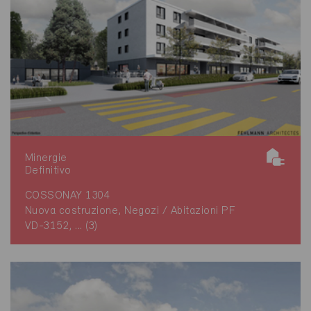
Minergie
Definitivo
COSSONAY 1304
Nuova costruzione, Negozi / Abitazioni PF
VD-3152, ... (3)