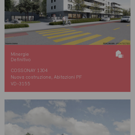
Minergie
Definitivo
COSSONAY 1304
Nuova costruzione, Abitazioni PF
VD-3155