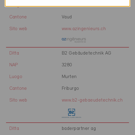
Luogo
Lausanne
Cantone
Vaud
Sito web
www.azingenieurs.ch
Ditta
B2 Gebäudetechnik AG
NAP
3280
Luogo
Murten
Cantone
Friburgo
Sito web
www.b2-gebaeudetechnik.ch
Ditta
baderpartner ag