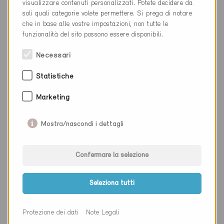
visualizzare contenuti personalizzati. Potete decidere da
soli quali categorie volete permettere. Si prega di notare
Cantone
Vallese
che in base alle vostre impostazioni, non tutte le
funzionalità del sito possono essere disponibili.
Sito web
www.avanthey.ch
Necessari
Ditta
A. VOGT Gebäudetechnik AG
Statistiche
NAP
9495
Marketing
Luogo
Triesen
Mostra/nascondi i dettagli
Cantone
Zurigo
Sito web
www.vogt-ag.li
Confermare la selezione
Seleziona tutti
Ditta
AZ Ingénieurs Lausanne SA
Protezione dei dati
Note Legali
NAP
1010