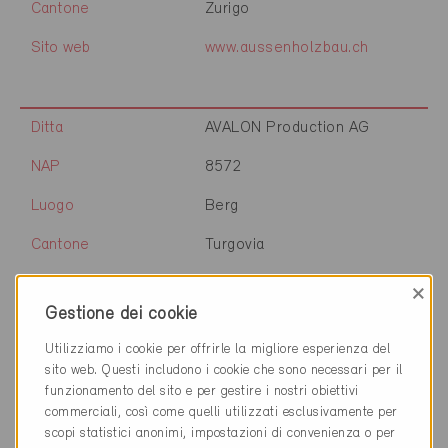
Cantone
Zurigo
Sito web
www.aussenholzbau.ch
Ditta
AVALON Production AG
NAP
8572
Luogo
Berg
Cantone
Turgovia
Sito web
www.avalon-production.ch
×
Gestione dei cookie
Utilizziamo i cookie per offrirle la migliore esperienza del
Ditta
Avanthey S.A.
sito web. Questi includono i cookie che sono necessari per il
funzionamento del sito e per gestire i nostri obiettivi
NAP
1870
commerciali, così come quelli utilizzati esclusivamente per
scopi statistici anonimi, impostazioni di convenienza o per
Luogo
Monthey