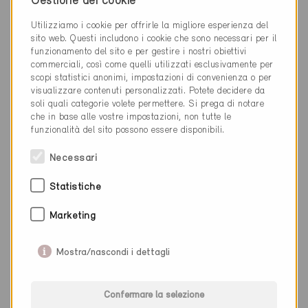
Gestione dei cookie
Nuova costruzione, Abitazioni PF
VD-2361, ... (3)
Utilizziamo i cookie per offrirle la migliore esperienza del
sito web. Questi includono i cookie che sono necessari per il
funzionamento del sito e per gestire i nostri obiettivi
commerciali, così come quelli utilizzati esclusivamente per
scopi statistici anonimi, impostazioni di convenienza o per
visualizzare contenuti personalizzati. Potete decidere da
soli quali categorie volete permettere. Si prega di notare
che in base alle vostre impostazioni, non tutte le
funzionalità del sito possono essere disponibili.
Necessari
Statistiche
Marketing
Mostra/nascondi i dettagli
Minergie
Confermare la selezione
Definitivo