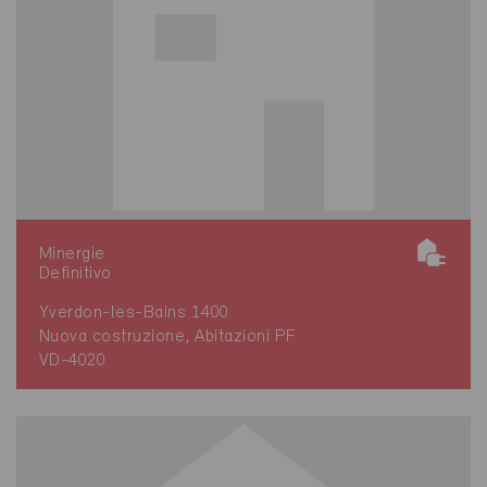
Minergie
Definitivo
Yverdon-les-Bains 1400
Nuova costruzione, Abitazioni PF
VD-4020