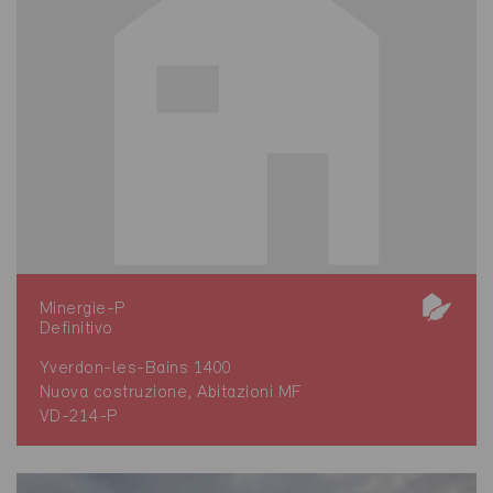
Minergie-P
Definitivo
Yverdon-les-Bains 1400
Nuova costruzione, Abitazioni MF
VD-214-P