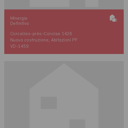
Minergie
Definitivo
Corcelles-près-Concise 1426
Nuova costruzione, Abitazioni PF
VD-1459