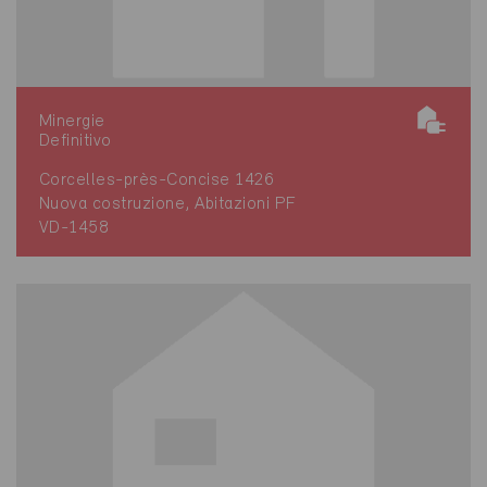
Minergie
Definitivo
Corcelles-près-Concise 1426
Nuova costruzione, Abitazioni PF
VD-1458