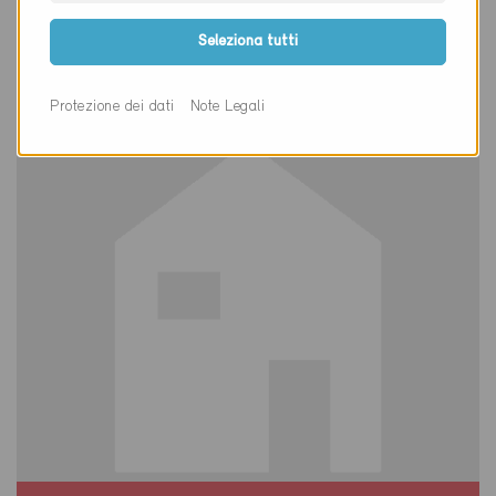
Cheseaux-sur-Lausanne 1033
Seleziona tutti
Nuova costruzione, Abitazioni PF
VD-1407
Protezione dei dati
Note Legali