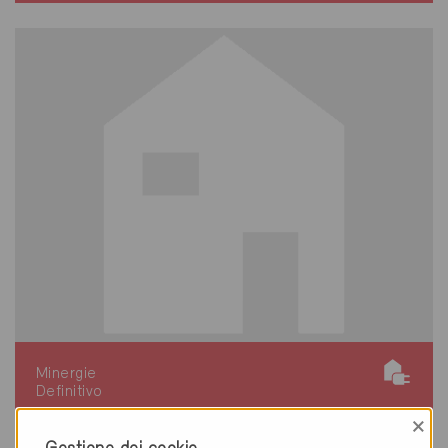
Minergie
Definitivo
×
Bercher 1038