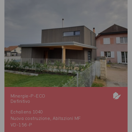
Minergie-P-ECO
Definitivo
Echallens 1040
Nuova costruzione, Abitazioni MF
VD-156-P