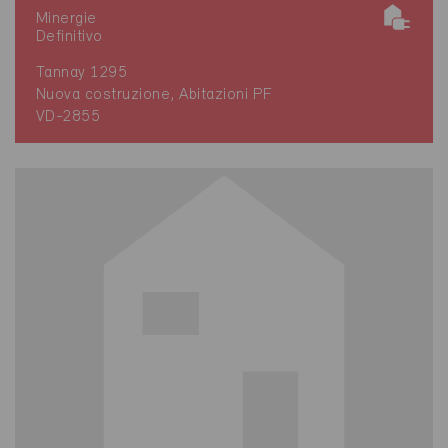
Minergie
Definitivo
Tannay 1295
Nuova costruzione, Abitazioni PF
VD-2855