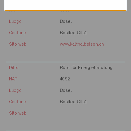
NAP
4053
Luogo
Basel
Cantone
Basilea Città
Sito web
www.kalthalbeisen.ch
Ditta
Büro für Energieberatung
NAP
4052
Luogo
Basel
Cantone
Basilea Città
Sito web