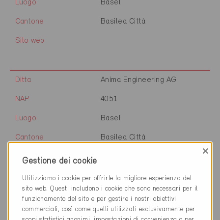
Luogo
Basel
Cantone
Basilea Città
Sito web
Ditta
Anima Engineering AG
NAP
4051
Luogo
Basel
Cantone
Basilea Città
×
Sito web
www.anima.engineering
Gestione dei cookie
Utilizziamo i cookie per offrirle la migliore esperienza del
sito web. Questi includono i cookie che sono necessari per il
Ditta
herrmann & partner
funzionamento del sito e per gestire i nostri obiettivi
commerciali, così come quelli utilizzati esclusivamente per
NAP
4051
scopi statistici anonimi, impostazioni di convenienza o per