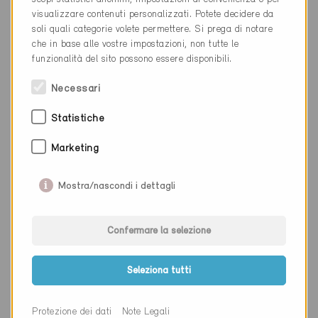
visualizzare contenuti personalizzati. Potete decidere da
Luogo
Basel
soli quali categorie volete permettere. Si prega di notare
che in base alle vostre impostazioni, non tutte le
Cantone
Basilea Città
funzionalità del sito possono essere disponibili.
Sito web
Necessari
Statistiche
Ditta
RMB Engineering AG Basel
Marketing
NAP
4051
Mostra/nascondi i dettagli
Luogo
Basel
Cantone
Basilea Città
Confermare la selezione
Sito web
www.rmb.ch
Seleziona tutti
Ditta
Kalt+Halbeisen Ingenieurbüro
Protezione dei dati
Note Legali
AG