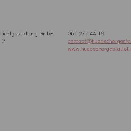
 Lichtgestaltung GmbH
061 271 44 19
n 2
contact@huebschergestal
www.huebschergestaltet.