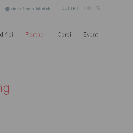
piattaforma-label.ch
DE
|
FR
|
IT
|
difici
Partner
Corsi
Eventi
ng