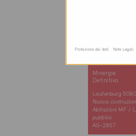
Protezione dei dati
Note Legali
Minergie
Definitivo
Laufenburg 508
Nuova costruzion
Abitazioni MF / L
pubblici
AG-2857