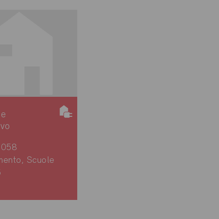
ie
ivo
4058
mento, Scuole
5