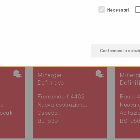
Necessari
Confermare la selezi
Minergie
Minerg
Definitivo
Definit
0
Frenkendorf 4402
Basel 
e,
Nuova costruzione,
Nuova c
ocali
Ospedali
Abitazi
BL-890
BS-05