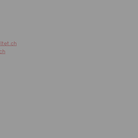
tet.ch
ch