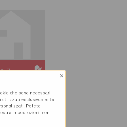
ie-P
×
ivo
den 4127
cookie che sono necessari
ostruzione,
i utilizzati esclusivamente
oni MF /
rsonalizzati. Potete
oni PF
vostre impostazioni, non
-P