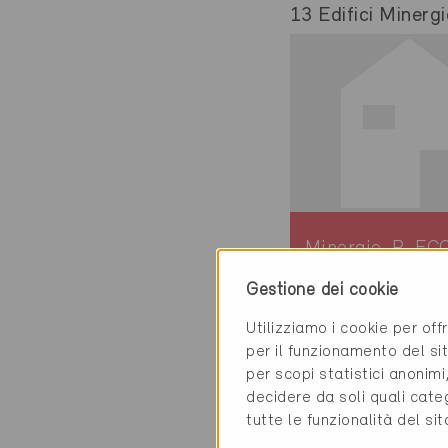
13 Edifici Minergi
Minergie-P-EC
Definitivo
Gestione dei cookie
Basel 4058
Utilizziamo i cookie per off
Nuova costruzion
per il funzionamento del sit
Scuole / Impianti
per scopi statistici anonim
sportivi
decidere da soli quali cate
BS-056-P-ECO
tutte le funzionalità del si