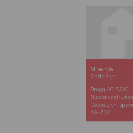
Minergie
Definitivo
Brugg AG 5200
Nuova costruzion
Costruzioni speci
AG-703