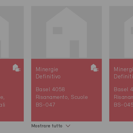
Minergie
Minerg
Definitivo
Definit
Basel 4058
Basel 
e,
Risanamento, Scuole
Risana
ali
BS-047
BS-04
Mostrare tutto