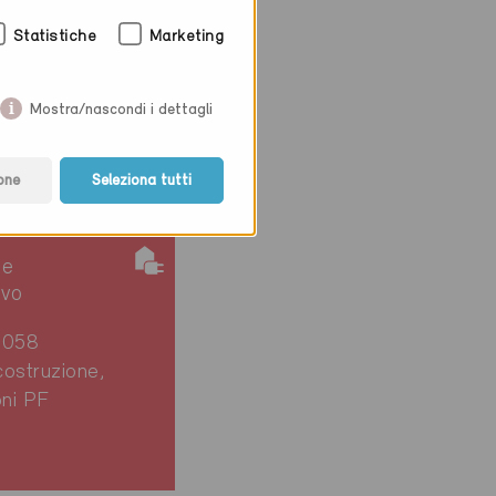
Statistiche
Marketing
Mostra/nascondi i dettagli
one
Seleziona tutti
ie
ivo
4058
ostruzione,
oni PF
6