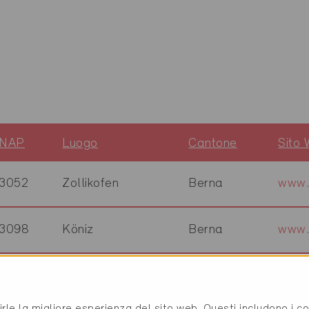
NAP
Luogo
Cantone
Sito
3052
Zollikofen
Berna
www.
3098
Köniz
Berna
www.
3012
Bern
Berna
www.
rirle la migliore esperienza del sito web. Questi includono i 