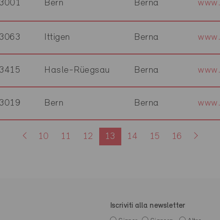
3001
Bern
Berna
www.
3063
Ittigen
Berna
www.
3415
Hasle-Rüegsau
Berna
www.
3019
Bern
Berna
www.
10
11
12
13
14
15
16
Iscriviti alla newsletter