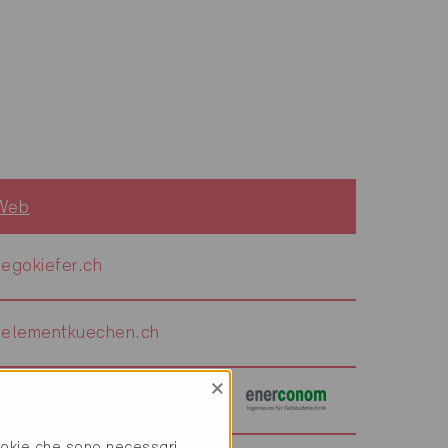
 Web
egokiefer.ch
elementkuechen.ch
×
enerconom.ch
cookie che sono necessari