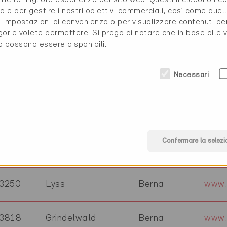
3073
Gümligen
Berna
www.
o e per gestire i nostri obiettivi commerciali, così come quell
i, impostazioni di convenienza o per visualizzare contenuti pe
gorie volete permettere. Si prega di notare che in base alle 
3608
Thun
Berna
www.
to possono essere disponibili.
Necessari
3072
Ostermundigen
Berna
www.
3250
Lyss
Berna
www.
Confermare la selezi
3600
Thun
Berna
www.f
3250
Lyss
Berna
www.
3818
Grindelwald
Berna
www.