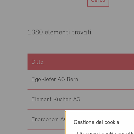
Cerca
1380 elementi trovati
Ditta
EgoKiefer AG Bern
Element Küchen AG
Enerconom AG
Gestione dei cookie
Utilizziamo i cookie per off