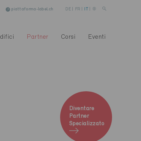
piattaforma-label.ch
DE
|
FR
|
IT
|
difici
Partner
Corsi
Eventi
Diventare
Partner
Specializzato