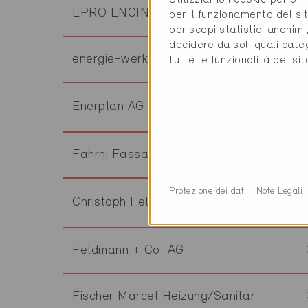
EPRO ENGINEERING AG
per il funzionamento del sit
per scopi statistici anonim
decidere da soli quali cate
energie-werkstatt
tutte le funzionalità del si
Enerplan AG Bern
Fahrni Fassadensysteme AG
Protezione dei dati
Note Legali
Christoph Felber Architekten AG
Feldmann + Co. AG
Fischer Marcel Heizung/Sanitär