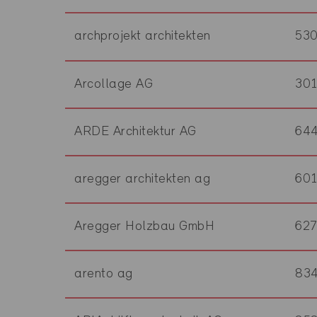
archprojekt architekten
53
Arcollage AG
30
ARDE Architektur AG
64
aregger architekten ag
60
Aregger Holzbau GmbH
62
arento ag
83