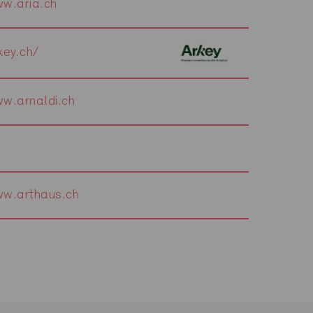
w.aria.ch
key.ch/
w.arnaldi.ch
w.arthaus.ch