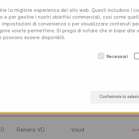
08
Ennetbaden
Argovia
ww
rirle la migliore esperienza del sito web. Questi includono i 
o e per gestire i nostri obiettivi commerciali, così come quell
32
Egg
Zurigo
ww
i, impostazioni di convenienza o per visualizzare contenuti pe
gorie volete permettere. Si prega di notare che in base alle 
to possono essere disponibili.
04
Naters
Vallese
Necessari
86
Düdingen
Friburgo
ww
20
Schiers
Grigioni
ww
Confermare la selezi
42
Luterbach
Soletta
ww
20
Renens VD
Vaud
ww