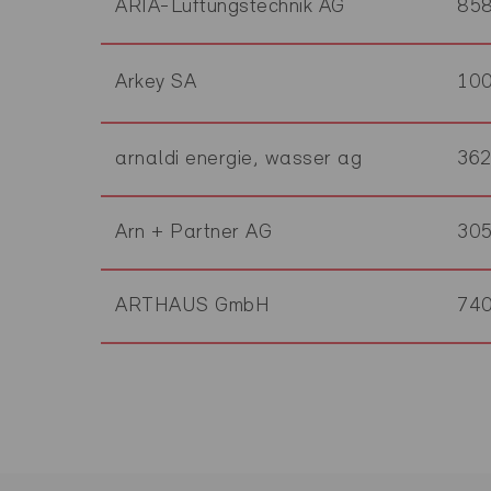
ARIA-Lüftungstechnik AG
85
Arkey SA
10
arnaldi energie, wasser ag
36
Arn + Partner AG
30
ARTHAUS GmbH
74