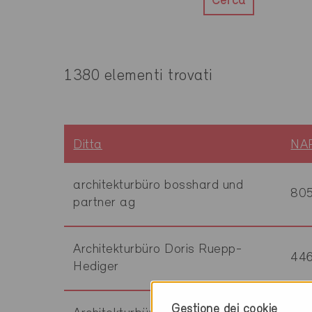
Cerca
1380 elementi trovati
Ditta
NA
architekturbüro bosshard und
80
partner ag
Architekturbüro Doris Ruepp-
44
Hediger
Gestione dei cookie