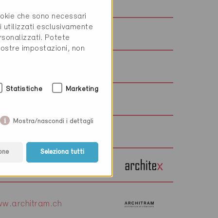
w.heinzimholz.ch
cookie che sono necessari
i utilizzati esclusivamente
w.ebertstoll.ch
rsonalizzati. Potete
vostre impostazioni, non
Statistiche
Marketing
w.architekturmueller.ch
Mostra/nascondi i dettagli
w.architetta.ch
one
Seleziona tutti
w.architex.ch
w.architram.ch