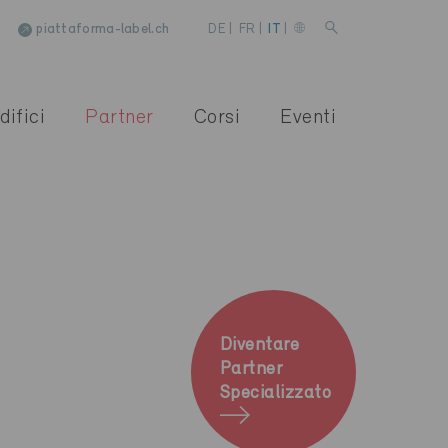
piattaforma-label.ch
DE
|
FR
|
IT
|
difici
Partner
Corsi
Eventi
Diventare
Partner
Specializzato