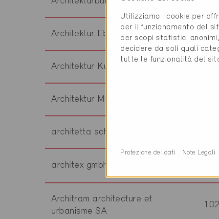
Architekturbüro Heinz Imholz
54
Utilizziamo i cookie per off
per il funzionamento del sit
Architektur Ebert Stoll
81
per scopi statistici anonim
decidere da soli quali cate
tutte le funzionalità del si
Architektur Kummer AG
39
Architektur Mueller GmbH
31
architetta schiers ag
72
Protezione dei dati
Note Legali
architex gmbh
45
Architram architecture et
10
urbanisme SA