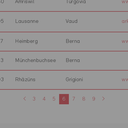
80
Amriswil
Turgovia
ww
05
Lausanne
Vaud
ar
27
Heimberg
Berna
ww
53
Münchenbuchsee
Berna
03
Rhäzüns
Grigioni
ww
3
4
5
6
7
8
9