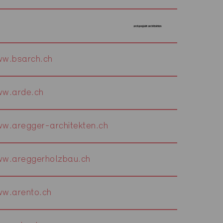
w.bsarch.ch
w.arde.ch
w.aregger-architekten.ch
w.areggerholzbau.ch
w.arento.ch