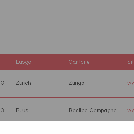
P
Luogo
Cantone
Si
50
Zürich
Zurigo
ww
63
Buus
Basilea Campagna
ww