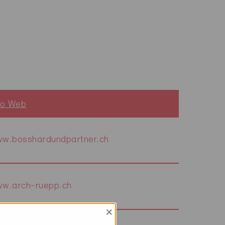
to Web
w.bosshardundpartner.ch
w.arch-ruepp.ch
×