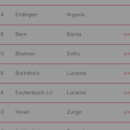
04
Endingen
Argovia
18
Bern
Berna
ww
40
Brunnen
Svitto
ww
18
Buttisholz
Lucerna
ww
74
Eschenbach LU
Lucerna
ww
40
Hinwil
Zurigo
ww