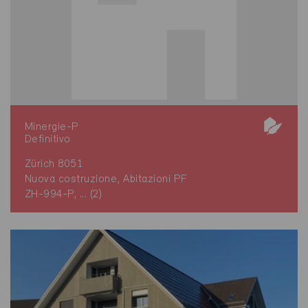
Minergie-P
Definitivo
Zürich 8051
Nuova costruzione, Abitazioni PF
ZH-994-P, ... (2)