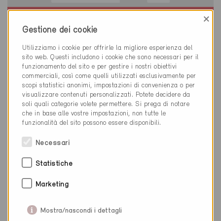
×
Minergie-A
Gestione dei cookie
Definitivo
Utilizziamo i cookie per offrirle la migliore esperienza del
Nassenwil 8155
sito web. Questi includono i cookie che sono necessari per il
Nuova costruzione, Abitazioni PF
funzionamento del sito e per gestire i nostri obiettivi
ZH-069-A
commerciali, così come quelli utilizzati esclusivamente per
scopi statistici anonimi, impostazioni di convenienza o per
visualizzare contenuti personalizzati. Potete decidere da
soli quali categorie volete permettere. Si prega di notare
che in base alle vostre impostazioni, non tutte le
funzionalità del sito possono essere disponibili.
Necessari
Statistiche
Marketing
Mostra/nascondi i dettagli