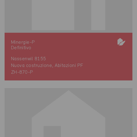
Minergie-P
Definitivo
Nassenwil 8155
Nuova costruzione, Abitazioni PF
ZH-870-P