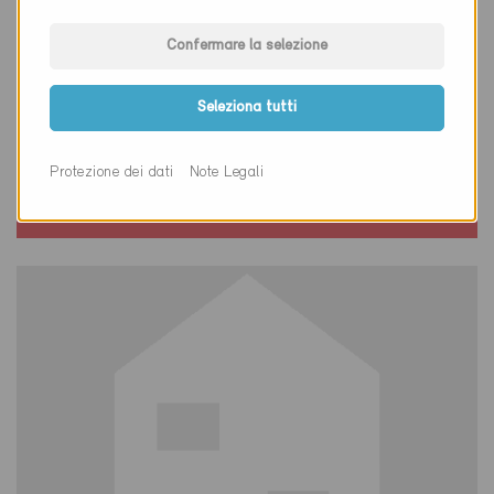
Confermare la selezione
Minergie-P
Seleziona tutti
Definitivo
Nassenwil 8155
Protezione dei dati
Note Legali
Nuova costruzione, Abitazioni MF
ZH-872-P, ... (3)