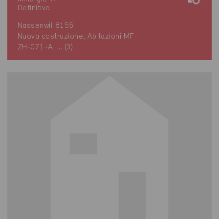
Definitivo
Nassenwil 8155
Nuova costruzione, Abitazioni MF
ZH-071-A, ... (3)