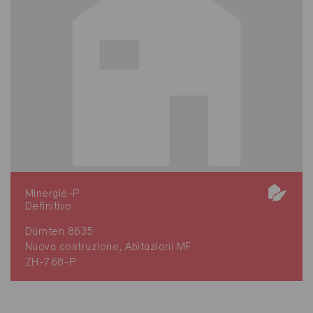
Minergie-P
Definitivo
Dürnten 8635
Nuova costruzione, Abitazioni MF
ZH-768-P