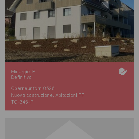
Minergie-P
Definitivo
Oberneunforn 8526
Nuova costruzione, Abitazioni PF
TG-345-P