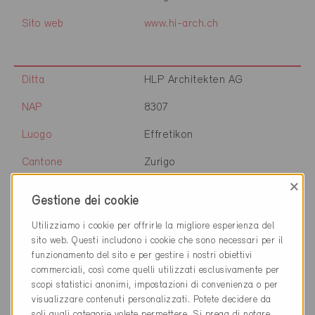
Sito web
www.hi-arch.ch
Ditta
HLP Architekten AG
NAP
8307
Luogo
Effretikon
Cantone
Zurigo
×
Sito web
www.hlp-architekten.ch
Gestione dei cookie
Utilizziamo i cookie per offrirle la migliore esperienza del
sito web. Questi includono i cookie che sono necessari per il
Ditta
Holzer Kobler Architekturen
funzionamento del sito e per gestire i nostri obiettivi
commerciali, così come quelli utilizzati esclusivamente per
NAP
8004
scopi statistici anonimi, impostazioni di convenienza o per
visualizzare contenuti personalizzati. Potete decidere da
Luogo
Zürich
soli quali categorie volete permettere. Si prega di notare