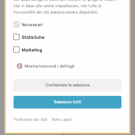
Cantone
Zurigo
che in base alle vostre impostazioni, non tutte le
funzionalità del sito possono essere disponibili.
Sito web
www.holzerkobler.com
Necessari
Statistiche
Ditta
HOMA Bau-Realisierung
Marketing
NAP
8620
Luogo
Wetzikon
Mostra/nascondi i dettagli
Cantone
Zurigo
Confermare la selezione
Sito web
www.homa-bau.ch
Seleziona tutti
Ditta
Hunziker Partner AG
Protezione dei dati
Note Legali
NAP
8401