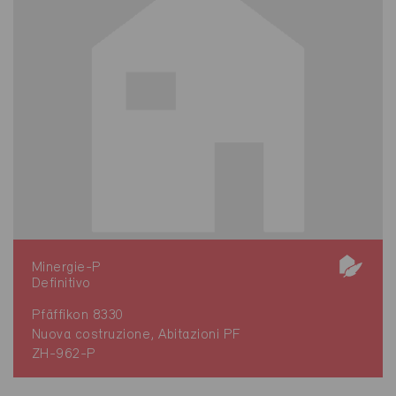
Minergie-P
Definitivo
Pfäffikon 8330
Nuova costruzione, Abitazioni PF
ZH-962-P