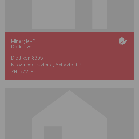
Minergie-P
Definitivo
Dietlikon 8305
Nuova costruzione, Abitazioni PF
ZH-672-P