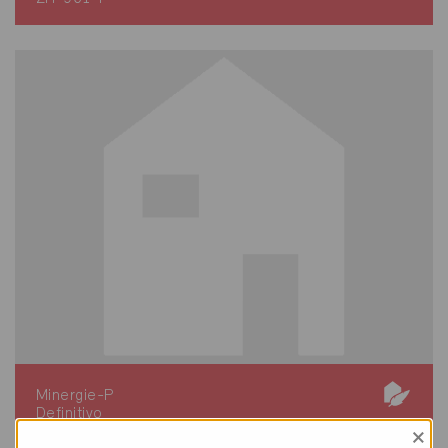
Minergie-P
Definitivo
×