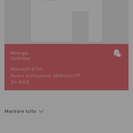
Minergie
Definitivo
Küsnacht 8700
Nuova costruzione, Abitazioni PF
ZH-9006
Mostrare tutto