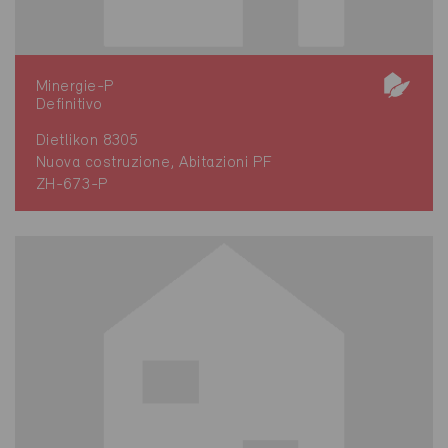
Minergie-P
Definitivo
Dietlikon 8305
Nuova costruzione, Abitazioni PF
ZH-673-P