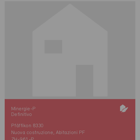
Minergie-P
Definitivo
Pfäffikon 8330
Nuova costruzione, Abitazioni PF
ZH-961-P