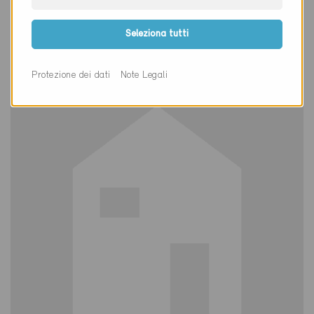
Definitivo
Nürensdorf 8309
Seleziona tutti
Nuova costruzione, Abitazioni PF
ZH-824-P
Protezione dei dati
Note Legali