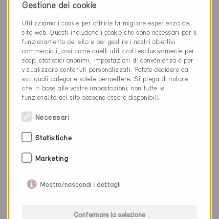
Wetzikon 8620
Gestione dei cookie
Nuova costruzione, Abitazioni PF
ZH-717-P
Utilizziamo i cookie per offrirle la migliore esperienza del
sito web. Questi includono i cookie che sono necessari per il
funzionamento del sito e per gestire i nostri obiettivi
commerciali, così come quelli utilizzati esclusivamente per
scopi statistici anonimi, impostazioni di convenienza o per
visualizzare contenuti personalizzati. Potete decidere da
soli quali categorie volete permettere. Si prega di notare
che in base alle vostre impostazioni, non tutte le
funzionalità del sito possono essere disponibili.
Necessari
Statistiche
Marketing
Mostra/nascondi i dettagli
Confermare la selezione
Minergie-P