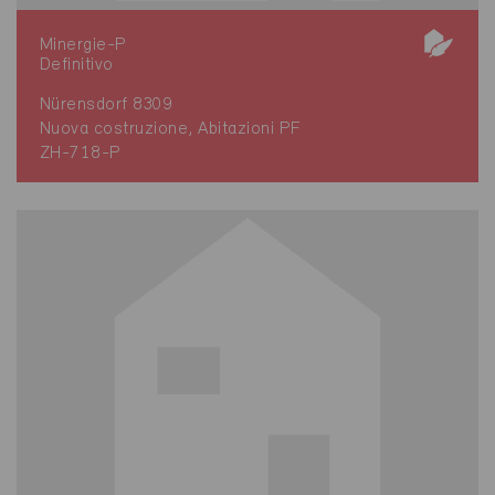
Minergie-P
Definitivo
Nürensdorf 8309
Nuova costruzione, Abitazioni PF
ZH-718-P