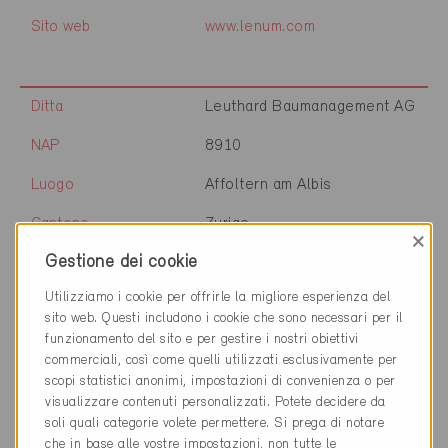
Sito web
www.lenum.com
Ditta
Leuthard Baumanagement AG
NAP
8910
Luogo
Affoltern am Albis
Cantone
Zurigo
×
Gestione dei cookie
Sito web
www.leuthard.ag
Utilizziamo i cookie per offrirle la migliore esperienza del
sito web. Questi includono i cookie che sono necessari per il
funzionamento del sito e per gestire i nostri obiettivi
Ditta
Mäder Bauphysik GmbH
commerciali, così come quelli utilizzati esclusivamente per
scopi statistici anonimi, impostazioni di convenienza o per
NAP
8404
visualizzare contenuti personalizzati. Potete decidere da
Luogo
Winterthur
soli quali categorie volete permettere. Si prega di notare
che in base alle vostre impostazioni, non tutte le