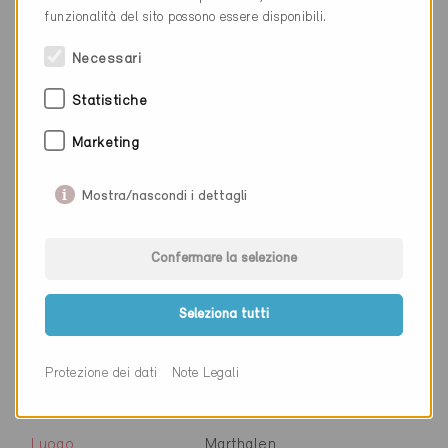
Cantone
Zurigo
funzionalità del sito possono essere disponibili.
Sito web
www.maederbauphysik.ch
Necessari
Statistiche
Ditta
Lufttechnik AG
Marketing
NAP
8820
Mostra/nascondi i dettagli
Luogo
Wädenswil
Cantone
Zurigo
Confermare la selezione
Sito web
www.lufttechnik.ch
Seleziona tutti
Ditta
Marcel von Gunten GmbH
Protezione dei dati
Note Legali
NAP
8460
Luogo
Marthalen