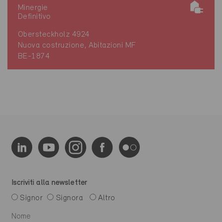
Minergie
Definitivo
Obersteckholz 4924
Nuova costruzione, Abitazioni MF
BE-1874
Iscriviti alla newsletter
Signor
Signora
Altro