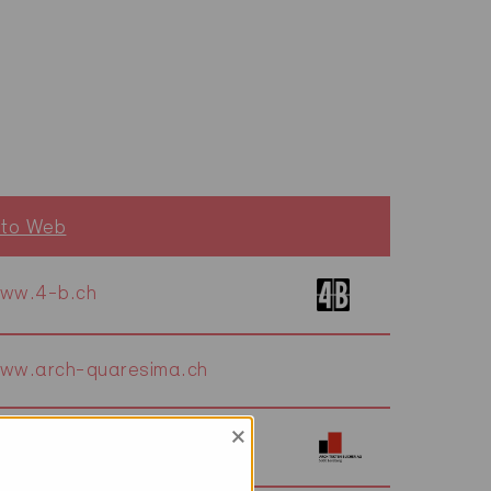
ito Web
ww.4-b.ch
ww.arch-quaresima.ch
×
ww.architektenbucher.ch