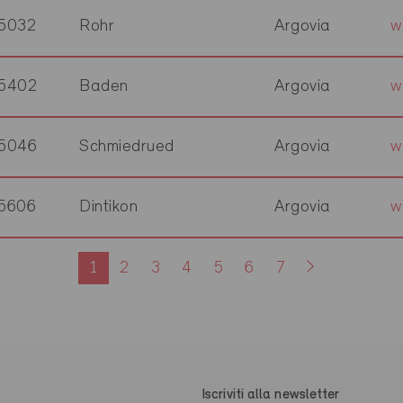
5032
Rohr
Argovia
w
5402
Baden
Argovia
w
5046
Schmiedrued
Argovia
w
5606
Dintikon
Argovia
w
1
2
3
4
5
6
7
Iscriviti alla newsletter