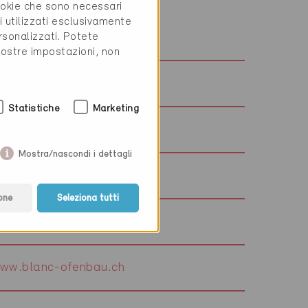
cookie che sono necessari
i utilizzati esclusivamente
ww.oldani-architektur.ch
rsonalizzati. Potete
vostre impostazioni, non
ww.heinzimholz.ch
Statistiche
Marketing
ww.baderpartner.ch
Mostra/nascondi i dettagli
ww.birri.ch
one
Seleziona tutti
ww.beckhaus.ch
ww.blanc-ofenbau.ch