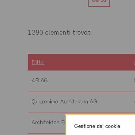
Cerca
1380 elementi trovati
Ditta
4B AG
Quaresima Architekten AG
Architekten Bucher AG
Gestione dei cookie