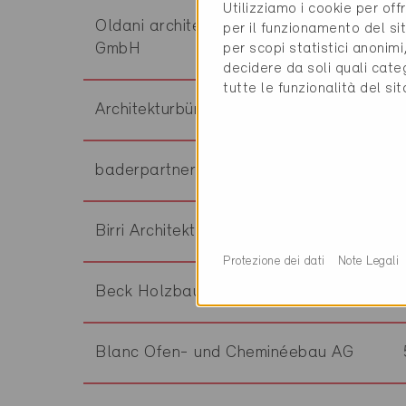
Utilizziamo i cookie per off
Oldani architektur & bauberatung
per il funzionamento del sit
per scopi statistici anonim
GmbH
decidere da soli quali cate
tutte le funzionalità del si
Architekturbüro Heinz Imholz
baderpartner ag
Birri Architekten AG
Protezione dei dati
Note Legali
Beck Holzbau + Architektur AG
Blanc Ofen- und Cheminéebau AG