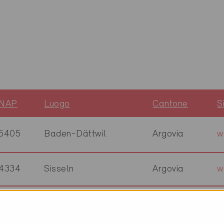
NAP
Luogo
Cantone
S
5405
Baden-Dättwil
Argovia
w
4334
Sisseln
Argovia
w
5600
Lenzburg
Argovia
w