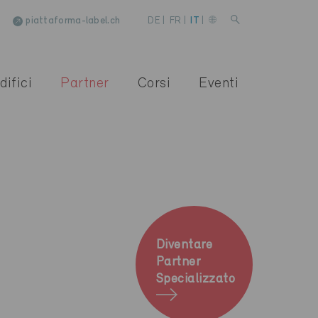
piattaforma-label.ch
DE
|
FR
|
IT
|
difici
Partner
Corsi
Eventi
Diventare
Partner
Specializzato