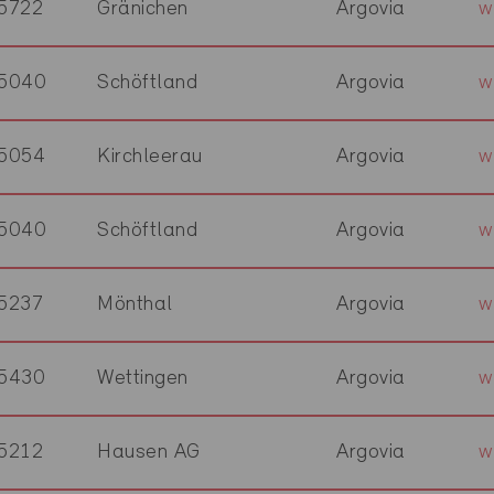
5722
Gränichen
Argovia
w
5040
Schöftland
Argovia
w
5054
Kirchleerau
Argovia
w
5040
Schöftland
Argovia
w
5237
Mönthal
Argovia
w
5430
Wettingen
Argovia
w
5212
Hausen AG
Argovia
w