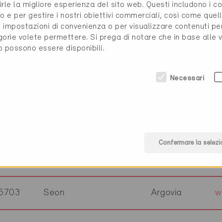
rirle la migliore esperienza del sito web. Questi includono i 
o e per gestire i nostri obiettivi commerciali, così come quell
5525
Fischbach-Göslikon
Argovia
w
i, impostazioni di convenienza o per visualizzare contenuti pe
gorie volete permettere. Si prega di notare che in base alle 
to possono essere disponibili.
5408
Ennetbaden
Argovia
w
Necessari
5000
Aarau
Argovia
w
4332
Stein
Argovia
w
Confermare la selezi
4325
Schupfart
Argovia
w
5703
Seon
Argovia
w