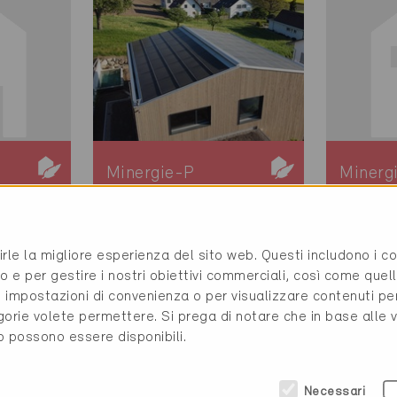
Minergie-P
Minerg
Definitivo
Definit
36
Hägglingen 5607
Niederw
rirle la migliore esperienza del sito web. Questi includono i 
e /
Nuova costruzione,
Nuova c
o e per gestire i nostri obiettivi commerciali, così come quell
Abitazioni MF
Abitazi
i, impostazioni di convenienza o per visualizzare contenuti pe
AG-607-P
AG-49
gorie volete permettere. Si prega di notare che in base alle 
to possono essere disponibili.
Necessari