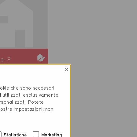
ie-P
ivo
×
il 5524
cookie che sono necessari
ostruzione,
i utilizzati esclusivamente
oni PF
rsonalizzati. Potete
2-P
vostre impostazioni, non
Statistiche
Marketing