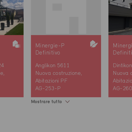
Minergie-P
Minerg
Definitivo
Definit
24
Anglikon 5611
Dintiko
e,
Nuova costruzione,
Nuova c
Abitazioni PF
Abitazi
AG-253-P
AG-26
Mostrare tutto