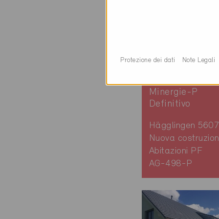
Protezione dei dati
Note Legali
Minergie-P
Definitivo
Hägglingen 5607
Nuova costruzion
Abitazioni PF
AG-498-P