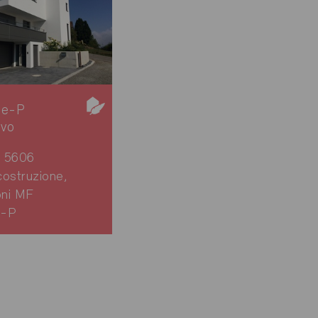
ie-P
ivo
n 5606
ostruzione,
oni MF
0-P