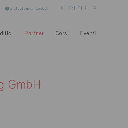
piattaforma-label.ch
DE
|
FR
|
IT
|
difici
Partner
Corsi
Eventi
ung GmbH