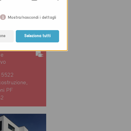
Mostra/nascondi i dettagli
one
Seleziona tutti
ie
ivo
 5522
ostruzione,
oni PF
82