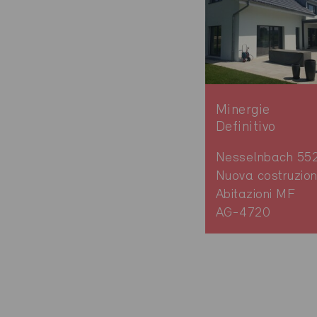
Minergie
Definitivo
Nesselnbach 55
Nuova costruzion
Abitazioni MF
AG-4720