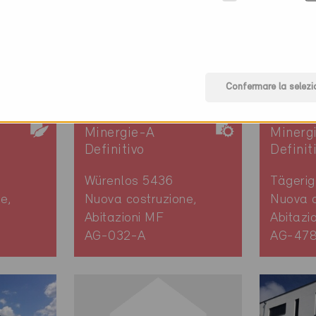
Confermare la selezi
Minergie-A
Minerg
Definitivo
Definit
Würenlos 5436
Tägerig
e,
Nuova costruzione,
Nuova c
Abitazioni MF
Abitazi
AG-032-A
AG-47