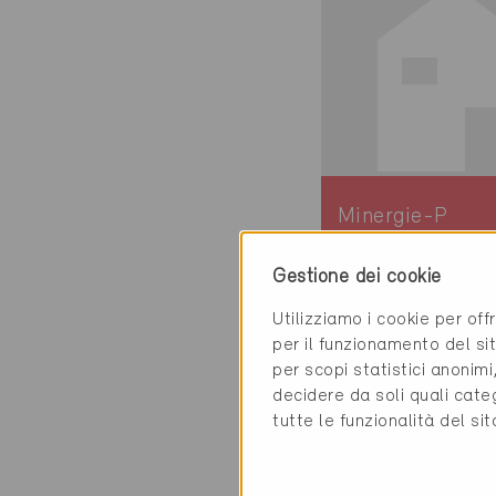
Minergie-P
Definitivo
Gestione dei cookie
Benzenschwil 56
Utilizziamo i cookie per off
Nuova costruzion
per il funzionamento del sit
Risanamento,
per scopi statistici anonim
Abitazioni PF
decidere da soli quali cate
AG-633-P
tutte le funzionalità del si