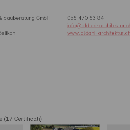
r & bauberatung GmbH
056 470 63 84
1
info@oldani-architektur.c
slikon
www.oldani-architektur.c
e (17 Certificati)