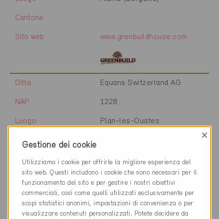
Cantone
Sito web
www.grenbuildhouse.com
Ditta
Equans Switzerland AG
NAP
1228
Luogo
Plan-les-Ouates
×
Cantone
Gestione dei cookie
Sito web
Utilizziamo i cookie per offrirle la migliore esperienza del
sito web. Questi includono i cookie che sono necessari per il
funzionamento del sito e per gestire i nostri obiettivi
commerciali, così come quelli utilizzati esclusivamente per
Ditta
eeproperty SA
scopi statistici anonimi, impostazioni di convenienza o per
visualizzare contenuti personalizzati. Potete decidere da
NAP
1095