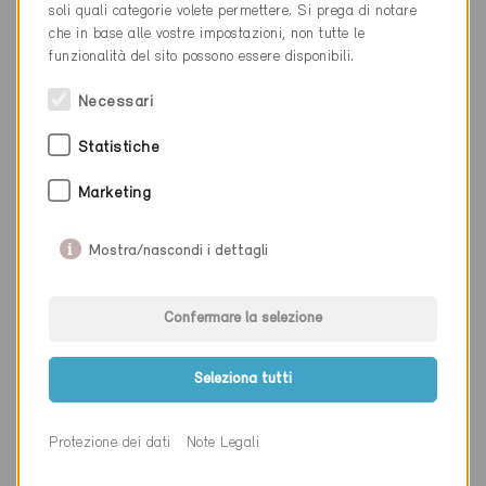
soli quali categorie volete permettere. Si prega di notare
che in base alle vostre impostazioni, non tutte le
Luogo
Lutry
funzionalità del sito possono essere disponibili.
Cantone
Necessari
Sito web
www.eeproperty.com
Statistiche
Marketing
Ditta
Aetherys - Etudes CVCS
Mostra/nascondi i dettagli
NAP
1920
Luogo
Martigny
Confermare la selezione
Cantone
Sito web
www.aetherys.cha
Seleziona tutti
Protezione dei dati
Note Legali
Ditta
Eugen Bienz AG