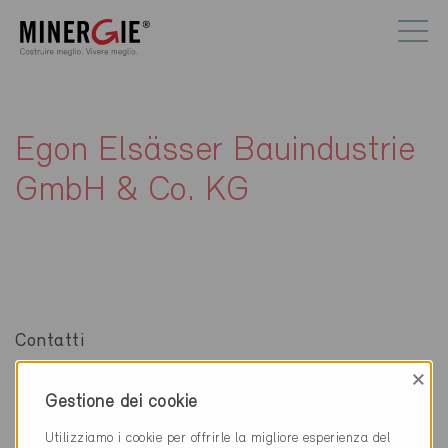
Egon Elsässer Bauindustrie
GmbH & Co. KG
Contatti
×
Egon Elsässer Bauindustrie GmbH & Co. KG
Gestione dei cookie
Am Schmidtengraben 1
78187 Geisingen
Utilizziamo i cookie per offrirle la migliore esperienza del