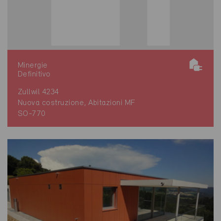
Minergie
Definitivo
Zullwil 4234
Nuova costruzione, Abitazioni MF
SO-770