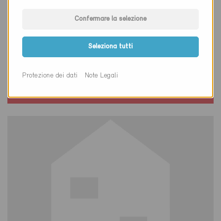
Confermare la selezione
Minergie
Seleziona tutti
Definitivo
Laufen 4242
Protezione dei dati
Note Legali
Nuova costruzione, Amministrazione
BL-1046