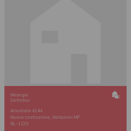
Minergie
Definitivo
Arlesheim 4144
Nuova costruzione, Abitazioni MF
BL-1233