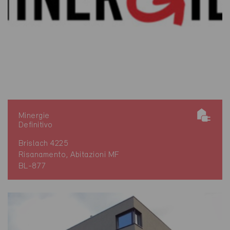
Minergie
Definitivo
Brislach 4225
Risanamento, Abitazioni MF
BL-877