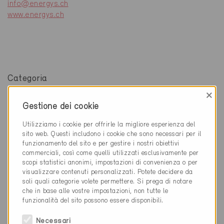
info@energys.ch
www.energys.ch
Categoria
×
Pianificazione
Gestione dei cookie
Elettricità / Pianificazione energetica / Automazione
dell'edificio / Riscaldamento elettrico ad accumulo /
Utilizziamo i cookie per offrirle la migliore esperienza del
Ventilazione e climatizzazione / Sanitario
sito web. Questi includono i cookie che sono necessari per il
funzionamento del sito e per gestire i nostri obiettivi
commerciali, così come quelli utilizzati esclusivamente per
scopi statistici anonimi, impostazioni di convenienza o per
visualizzare contenuti personalizzati. Potete decidere da
soli quali categorie volete permettere. Si prega di notare
1 Edifici Minergie (1 Certificati)
che in base alle vostre impostazioni, non tutte le
funzionalità del sito possono essere disponibili.
Necessari