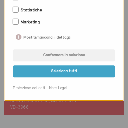
Statistiche
Marketing
Mostra/nascondi i dettagli
Confermare la selezione
Seleziona tutti
Minergie
Definitivo
Protezione dei dati
Note Legali
La Tour-de-Peilz 1814
Nuova costruzione, Abitazioni PF
VD-3968