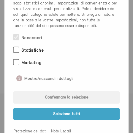
scopi statistici anonimi, impostazioni di convenienza o per
visualizzare contenuti personalizzati. Potete decidere da
032 665 38 30
soli quali categorie volete permettere. Si prega di notare
info@joergag.ch
che in base alle vostre impostazioni, non tutte le
www.joergag.ch
funzionalità del sito possono essere disponibili.
Necessari
Statistiche
0 Edifici Minergie (0 Certificati)
Marketing
Mostra/nascondi i dettagli
Confermare la selezione
Seleziona tutti
Protezione dei dati
Note Legali