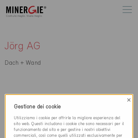
Jörg AG
Dach + Wand
×
Contatti
Gestione dei cookie
Jörg AG
Utilizziamo i cookie per offrirle la migliore esperienza del
Dach + Wand
sito web. Questi includono i cookie che sono necessari per il
Lorraineweg 9
funzionamento del sito e per gestire i nostri obiettivi
3315 Bätterkinden
commerciali, così come quelli utilizzati esclusivamente per