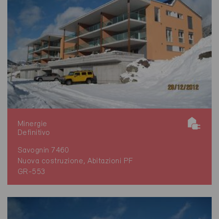
Minergie
Definitivo
Savognin 7460
Nuova costruzione, Abitazioni PF
GR-553