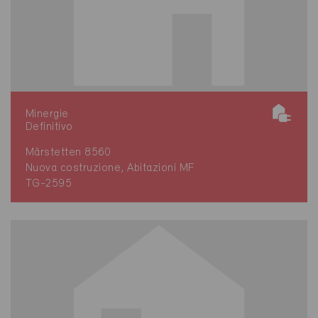
Minergie
Definitivo
Märstetten 8560
Nuova costruzione, Abitazioni MF
TG-2595