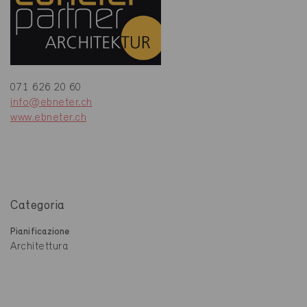
071 626 20 60
info@ebneter.ch
www.ebneter.ch
Categoria
Pianificazione
Architettura