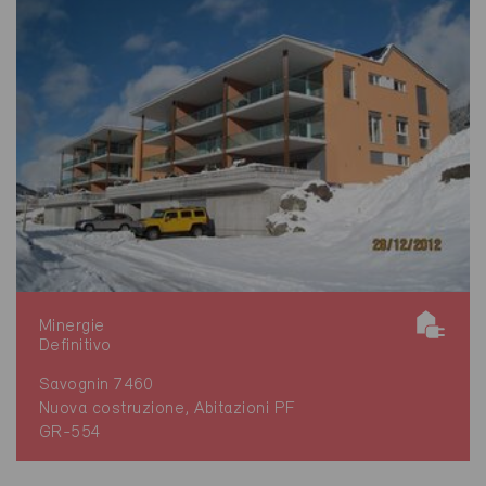
Minergie
Definitivo
Savognin 7460
Nuova costruzione, Abitazioni PF
GR-554