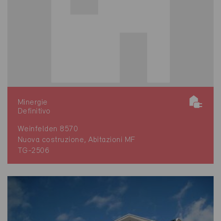
Minergie
Definitivo
Weinfelden 8570
Nuova costruzione, Abitazioni MF
TG-2506