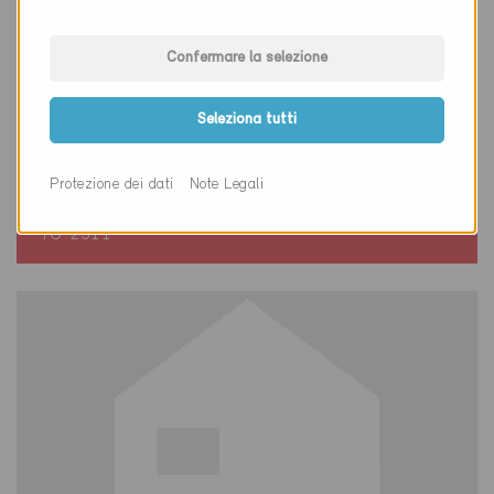
Confermare la selezione
Seleziona tutti
Minergie
Definitivo
Protezione dei dati
Note Legali
Weinfelden 8570
Nuova costruzione, Abitazioni MF
TG-2511