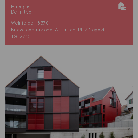
Minergie
Definitivo
Weinfelden 8570
Nuova costruzione, Abitazioni PF / Negozi
TG-2740