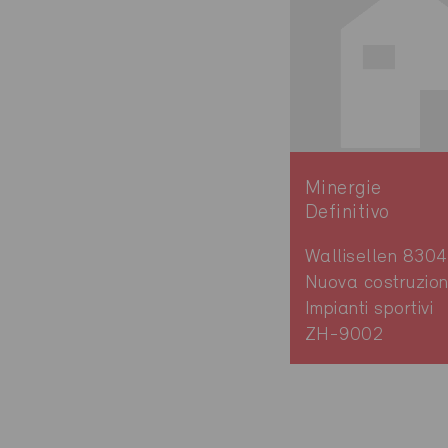
Minergie
Definitivo
Wallisellen 8304
Nuova costruzion
Impianti sportivi
ZH-9002