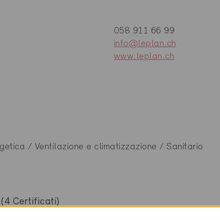
058 911 66 99
info@leplan.ch
www.leplan.ch
getica / Ventilazione e climatizzazione / Sanitario
(4 Certificati)