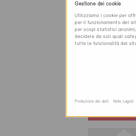
Gestione dei cookie
Utilizziamo i cookie per off
per il funzionamento del sit
per scopi statistici anonim
decidere da soli quali cate
tutte le funzionalità del si
Minergie
Definitivo
Zürich 8048
Nuova costruzion
Costruzioni speci
Protezione dei dati
Note Legali
ZH-9227