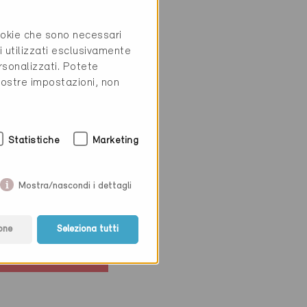
cookie che sono necessari
i utilizzati esclusivamente
rsonalizzati. Potete
vostre impostazioni, non
ie
Statistiche
Marketing
ivo
llen 8304
Mostra/nascondi i dettagli
ostruzione,
 sportivi /
one
Seleziona tutti
oni MF
01