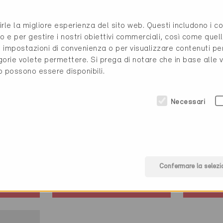
rirle la migliore esperienza del sito web. Questi includono i 
o e per gestire i nostri obiettivi commerciali, così come quell
i, impostazioni di convenienza o per visualizzare contenuti pe
gorie volete permettere. Si prega di notare che in base alle 
to possono essere disponibili.
Minergie
Minerg
Necessari
Definitivo
Definit
Wallisellen 8304
Wallise
e,
Risanamento,
Nuova c
ali
Ristoranti / Impianti
Impianti
Confermare la selezi
sportivi
Abitazi
ZH-9000
ZH-90