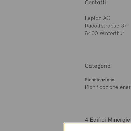
Contatti
Leplan AG
Rudolfstrasse 37
8400 Winterthur
Categoria
Pianificazione
Pianificazione ener
4 Edifici Minergie 