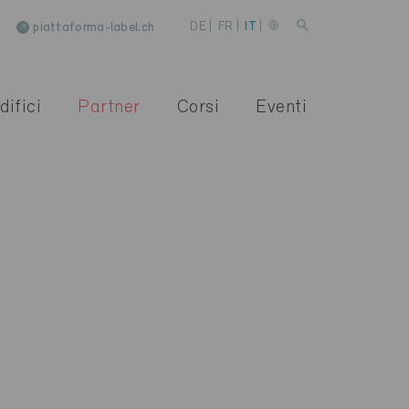
piattaforma-label.ch
DE
|
FR
|
IT
|
difici
Partner
Corsi
Eventi