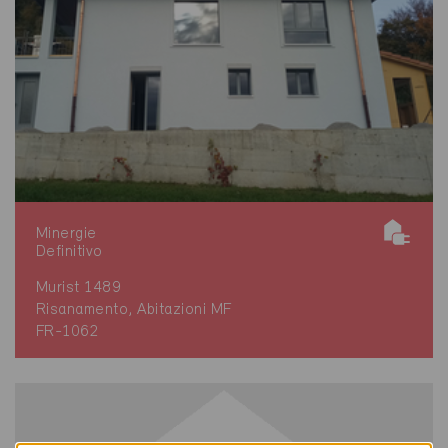
Minergie
Definitivo
Murist 1489
Risanamento, Abitazioni MF
FR-1062