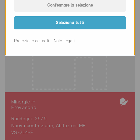
Confermare la selezione
Seleziona tutti
Protezione dei dati
Note Legali
Minergie-P
Provvisorio
Randogne 3975
Nuova costruzione, Abitazioni MF
VS-214-P