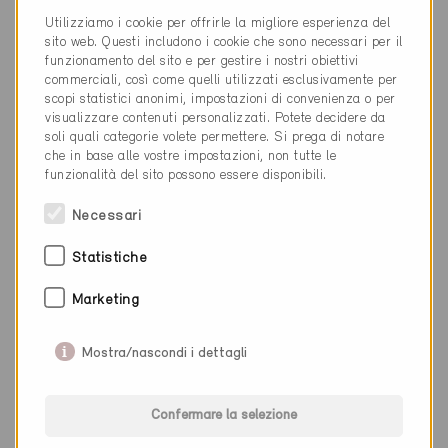
Utilizziamo i cookie per offrirle la migliore esperienza del
058 911 66 99
sito web. Questi includono i cookie che sono necessari per il
winterthur@rmb.ch
funzionamento del sito e per gestire i nostri obiettivi
www.rmb.ch
commerciali, così come quelli utilizzati esclusivamente per
scopi statistici anonimi, impostazioni di convenienza o per
visualizzare contenuti personalizzati. Potete decidere da
soli quali categorie volete permettere. Si prega di notare
che in base alle vostre impostazioni, non tutte le
funzionalità del sito possono essere disponibili.
Categoria
Necessari
Pianificazione
Pianificazione energetica / Riscaldamento elettrico ad
Statistiche
accumulo / Ventilazione e climatizzazione / Sanitario
Marketing
Mostra/nascondi i dettagli
0 Edifici Minergie (0 Certificati)
Confermare la selezione