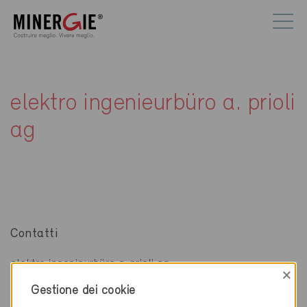
elektro ingenieurbüro a. prioli
ag
Contatti
elektro ingenieurbüro a. prioli ag
×
Neuheimstrasse 36
Gestione dei cookie
8853 Lachen