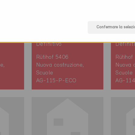
Confermare la selezi
O
Minergie-P-ECO
Minerg
Definitivo
Definit
Rütihof 5406
Rütihof
e,
Nuova costruzione,
Nuova c
Scuole
Scuole
AG-115-P-ECO
AG-11