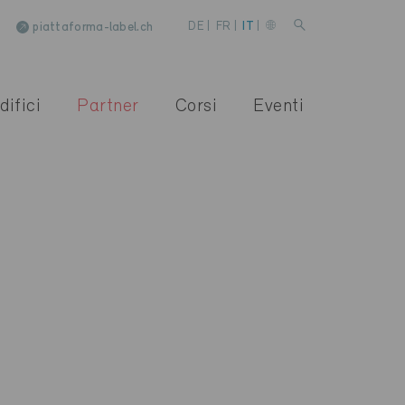
piattaforma-label.ch
DE
|
FR
|
IT
|
difici
Partner
Corsi
Eventi