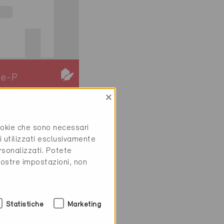
ie-P
ivo
×
en 8225
ostruzione,
cookie che sono necessari
i utilizzati esclusivamente
5-P
rsonalizzati. Potete
vostre impostazioni, non
Statistiche
Marketing