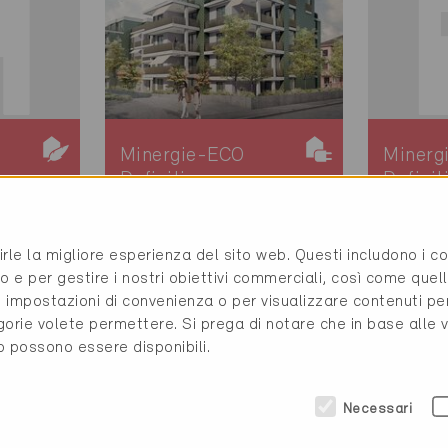
Minergie-ECO
Minerg
Definitivo
Definit
Zürich 8047
Sibling
e,
Nuova costruzione,
Nuova c
rirle la migliore esperienza del sito web. Questi includono i 
Abitazioni PF
Scuole
o e per gestire i nostri obiettivi commerciali, così come quell
ZH-345-ECO, ... (2)
SH-04
i, impostazioni di convenienza o per visualizzare contenuti pe
gorie volete permettere. Si prega di notare che in base alle 
to possono essere disponibili.
Necessari