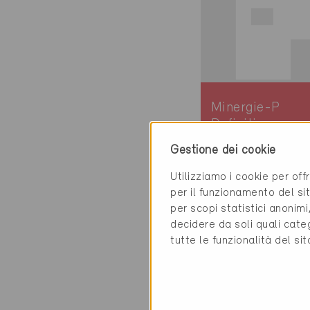
Minergie-P
Definitivo
Gestione dei cookie
Bellikon 5454
Nuova costruzion
Utilizziamo i cookie per off
Abitazioni PF
per il funzionamento del sit
AG-801-P
per scopi statistici anonim
decidere da soli quali cate
tutte le funzionalità del si