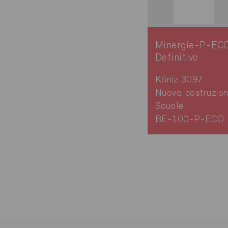
Minergie-P-EC
Definitivo
Köniz 3097
Nuova costruzion
Scuole
BE-100-P-ECO