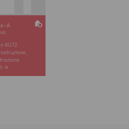
ie-A
ivo
ln 6072
ostruzione,
trazione
5-A