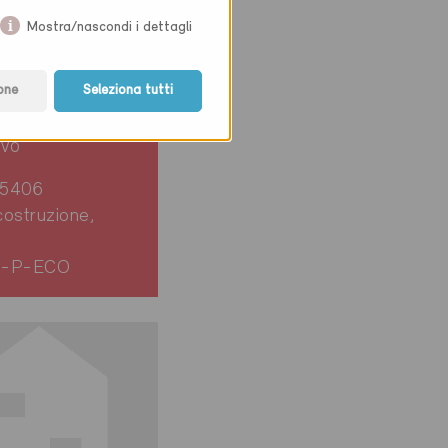
Mostra/nascondi i dettagli
one
Seleziona tutti
ie-P-ECO
ivo
 5406
ostruzione,
4-P-ECO