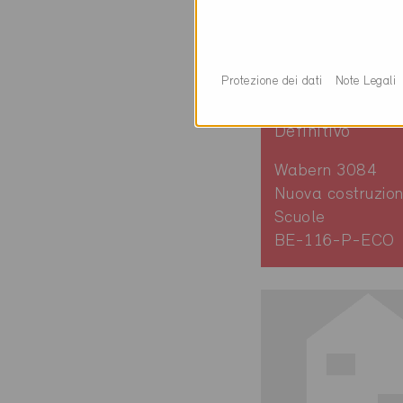
Protezione dei dati
Note Legali
Minergie-P-EC
Definitivo
Wabern 3084
Nuova costruzion
Scuole
BE-116-P-ECO