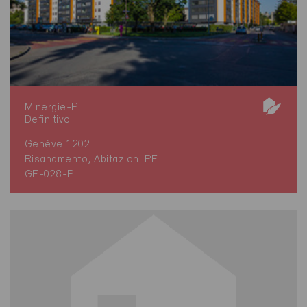
Minergie-P
Definitivo
Genève 1202
Risanamento, Abitazioni PF
GE-028-P