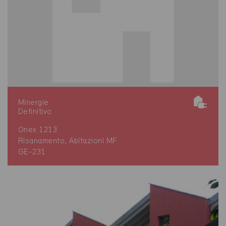
Minergie
Definitivo
Onex 1213
Risanamento, Abitazioni MF
GE-231