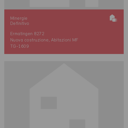
Minergie
Definitivo
Ermatingen 8272
Nuova costruzione, Abitazioni MF
TG-1609