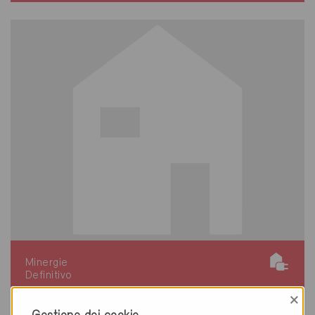
Minergie
Definitivo
×
Ermatingen 8272