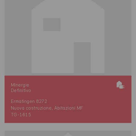
Minergie
Definitivo
Ermatingen 8272
Nuova costruzione, Abitazioni MF
TG-1615