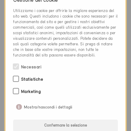
Gestione dei cookie
Nuova costruzione, Abitazioni MF
TG-1613
Utilizziamo i cookie per offrirle la migliore esperienza del
sito web. Questi includono i cookie che sono necessari per il
funzionamento del sito e per gestire i nostri obiettivi
commerciali, così come quelli utilizzati esclusivamente per
scopi statistici anonimi, impostazioni di convenienza o per
visualizzare contenuti personalizzati. Potete decidere da
soli quali categorie volete permettere. Si prega di notare
che in base alle vostre impostazioni, non tutte le
funzionalità del sito possono essere disponibili.
Necessari
Statistiche
Marketing
Mostra/nascondi i dettagli
Minergie
Confermare la selezione
Definitivo