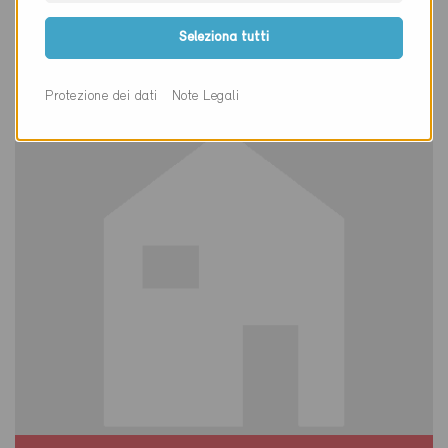
Ermatingen 8272
Seleziona tutti
Nuova costruzione, Abitazioni MF
TG-1612
Protezione dei dati
Note Legali