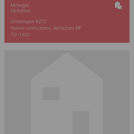
Minergie
Definitivo
Ermatingen 8272
Nuova costruzione, Abitazioni MF
TG-1610