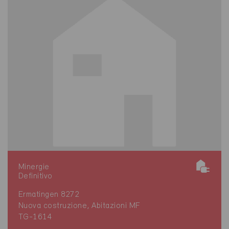
Minergie
Definitivo
Ermatingen 8272
Nuova costruzione, Abitazioni MF
TG-1614