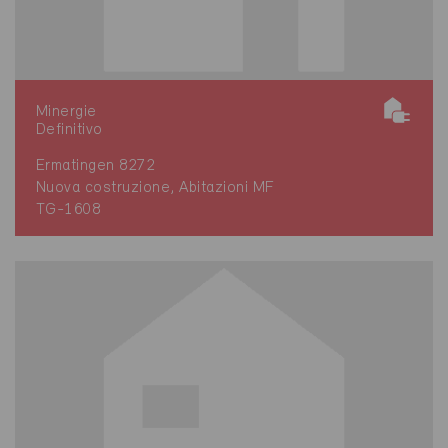
Minergie
Definitivo
Ermatingen 8272
Nuova costruzione, Abitazioni MF
TG-1608