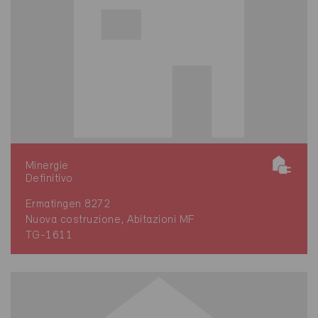
Minergie
Definitivo
Ermatingen 8272
Nuova costruzione, Abitazioni MF
TG-1611