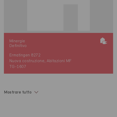
Minergie
Definitivo
Ermatingen 8272
Nuova costruzione, Abitazioni MF
TG-1607
Mostrare tutto