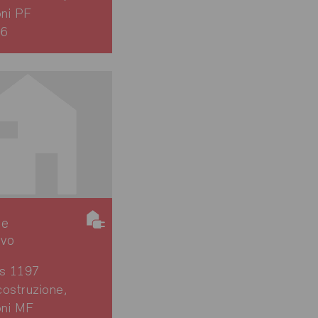
oni PF
66
ie
ivo
ns 1197
ostruzione,
oni MF