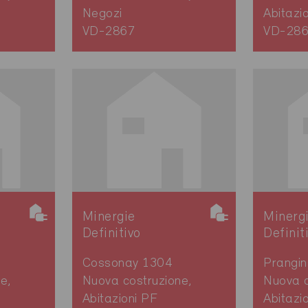
Negozi
Abitazi
VD-2867
VD-28
Minergie
Minerg
Definitivo
Definit
Cossonay 1304
Prangi
e,
Nuova costruzione,
Nuova c
Abitazioni PF
Abitazi