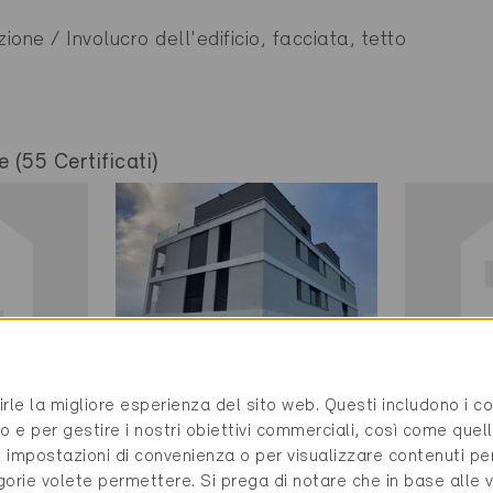
ione / Involucro dell'edificio, facciata, tetto
e (55 Certificati)
rirle la migliore esperienza del sito web. Questi includono i 
Minergie
Minerg
o e per gestire i nostri obiettivi commerciali, così come quell
Definitivo
Definit
i, impostazioni di convenienza o per visualizzare contenuti pe
gorie volete permettere. Si prega di notare che in base alle 