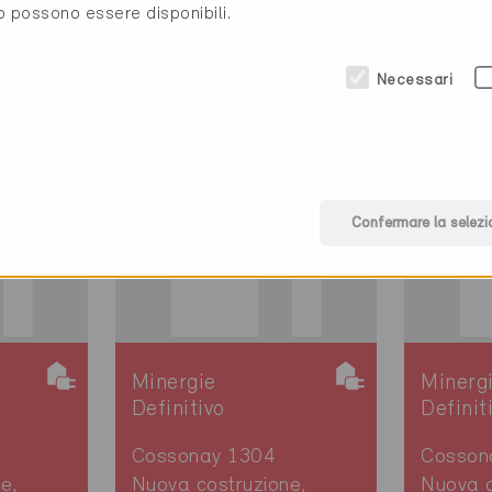
Cossonay 1304
Cosson
to possono essere disponibili.
e,
Nuova costruzione,
Nuova c
Abitazioni PF
Negozi
Necessari
VD-2917
VD-28
Confermare la selezi
Minergie
Minerg
Definitivo
Definit
Cossonay 1304
Cosson
e,
Nuova costruzione,
Nuova c