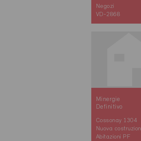
Negozi
VD-2868
Minergie
Definitivo
Cossonay 1304
Nuova costruzion
Abitazioni PF