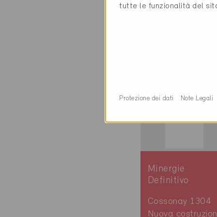
Cossonay 1304
tutte le funzionalità del si
Nuova costruzion
Locali pubblici
VD-2918
Protezione dei dati
Note Legali
Minergie
Definitivo
Cossonay 1304
Nuova costruzion