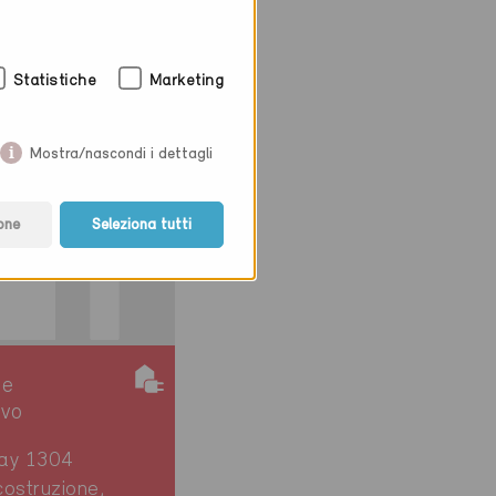
ay 1304
ostruzione,
Statistiche
Marketing
69
Mostra/nascondi i dettagli
one
Seleziona tutti
ie
ivo
ay 1304
ostruzione,