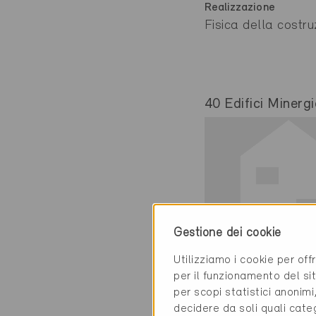
Realizzazione
Fisica della costruz
40 Edifici Minergi
Gestione dei cookie
Utilizziamo i cookie per off
Minergie
per il funzionamento del sit
Definitivo
per scopi statistici anonim
decidere da soli quali cate