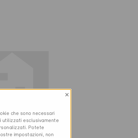
×
cookie che sono necessari
ie
i utilizzati esclusivamente
ivo
rsonalizzati. Potete
vostre impostazioni, non