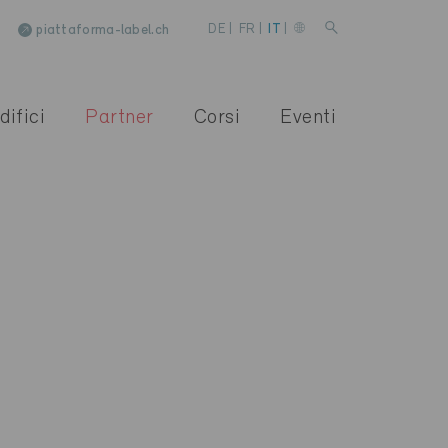
piattaforma-label.ch
DE
|
FR
|
IT
|
difici
Partner
Corsi
Eventi