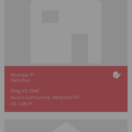
Minergie-P
Definitivo
Steg VS 3940
Nuova costruzione, Abitazioni PF
VS-199-P