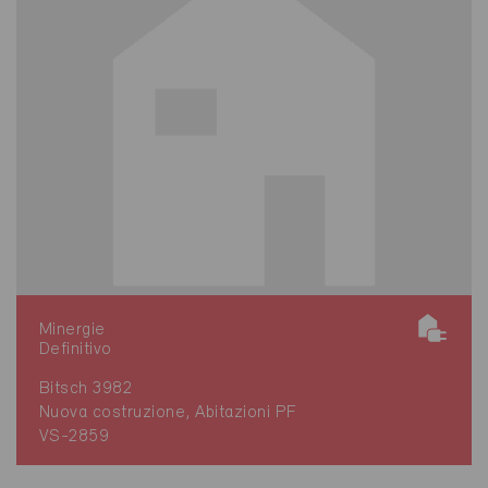
Minergie
Definitivo
Bitsch 3982
Nuova costruzione, Abitazioni PF
VS-2859