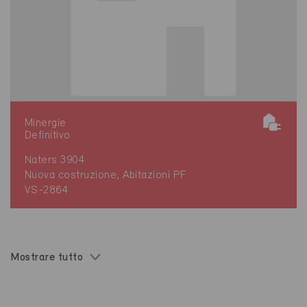
Minergie
Definitivo
Naters 3904
Nuova costruzione, Abitazioni PF
VS-2864
Mostrare tutto