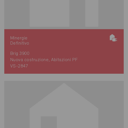
Minergie
Definitivo
Brig 3900
Nuova costruzione, Abitazioni PF
VS-2847