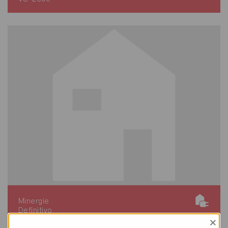
Minergie
Definitivo
×