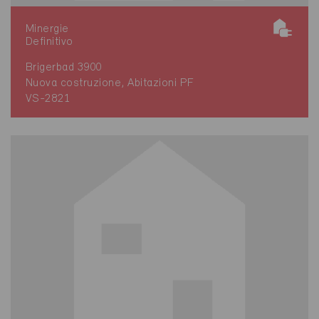
Minergie
Definitivo
Brigerbad 3900
Nuova costruzione, Abitazioni PF
VS-2821