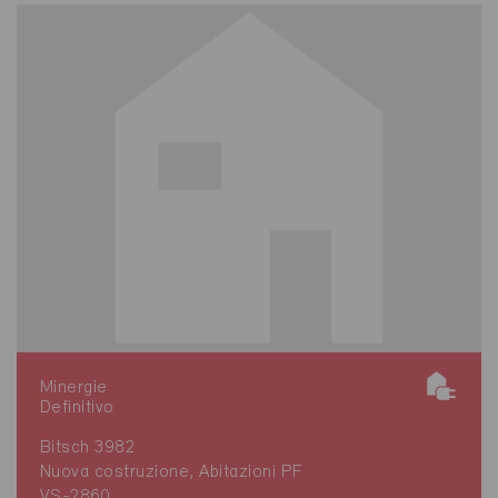
Minergie
Definitivo
Bitsch 3982
Nuova costruzione, Abitazioni PF
VS-2860