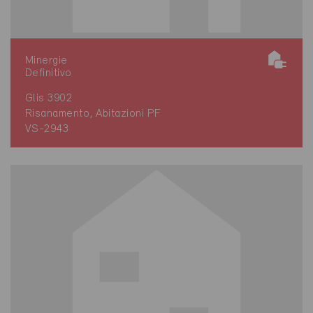
Minergie
Definitivo
Glis 3902
Risanamento, Abitazioni PF
VS-2943