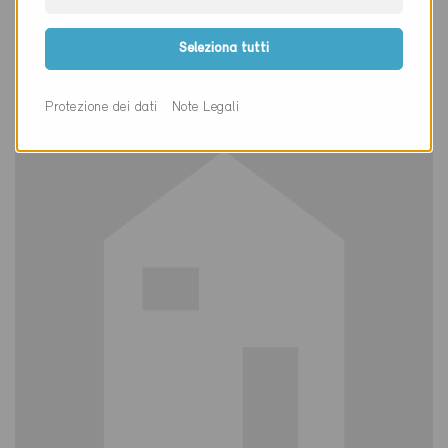
Definitivo
Bitsch 3982
Seleziona tutti
Nuova costruzione, Abitazioni PF
VS-2861
Protezione dei dati
Note Legali