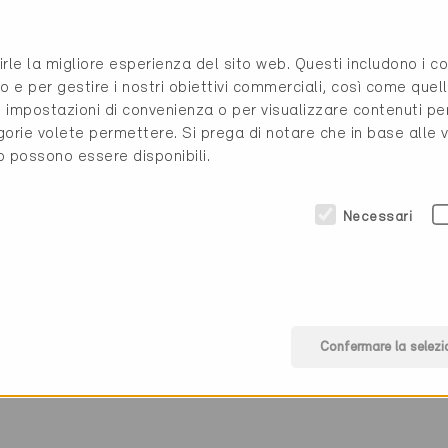
SA
0263474644
rirle la migliore esperienza del sito web. Questi includono i 
o e per gestire i nostri obiettivi commerciali, così come quell
info@ecco2.ch
i, impostazioni di convenienza o per visualizzare contenuti pe
www.ecco2.ch
gorie volete permettere. Si prega di notare che in base alle 
to possono essere disponibili.
Necessari
Confermare la selezi
(0 Certificati)