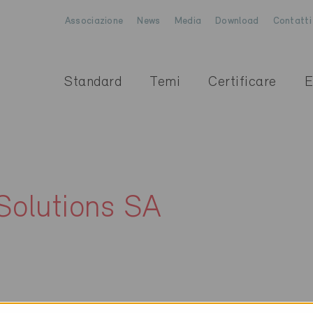
Associazione
News
Media
Download
Contatti
Standard
Temi
Certificare
E
olutions SA