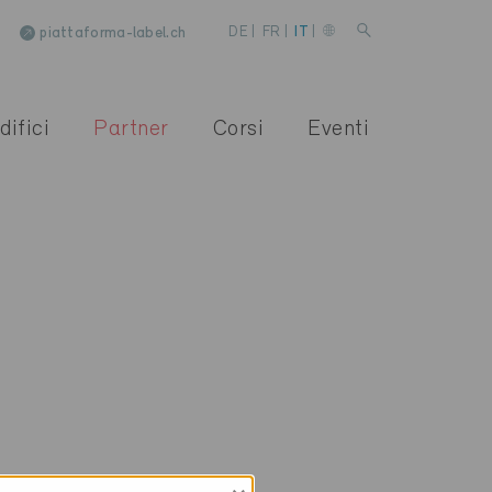
piattaforma-label.ch
DE
|
FR
|
IT
|
difici
Partner
Corsi
Eventi