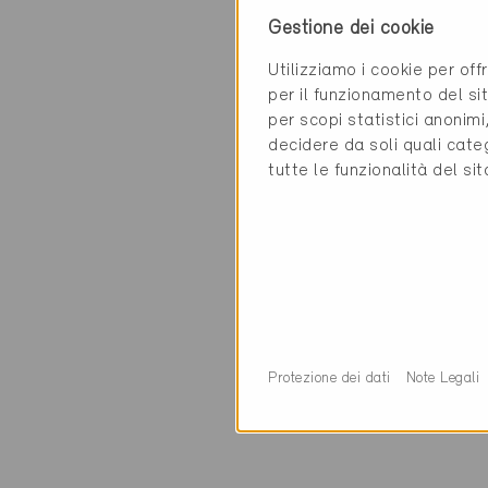
Contatti
Gestione dei cookie
ECCO2 Solutions 
Utilizziamo i cookie per off
per il funzionamento del sit
Rt. André Piller 19
per scopi statistici anonim
1762 Givisiez
decidere da soli quali cate
tutte le funzionalità del si
Protezione dei dati
Note Legali
0 Edifici Minergie 