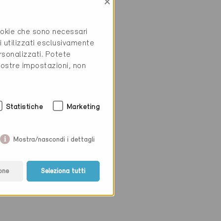
×
cookie che sono necessari
i utilizzati esclusivamente
rsonalizzati. Potete
vostre impostazioni, non
Statistiche
Marketing
Mostra/nascondi i dettagli
one
Seleziona tutti