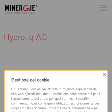
Hydroliq AG
×
Contatti
Gestione dei cookie
Hydroliq AG
Utilizziamo i cookie per offrirle la migliore esperienza del
Staldenhof 17
sito web. Questi includono i cookie che sono necessari per il
6014 Luzern
funzionamento del sito e per gestire i nostri obiettivi
commerciali, così come quelli utilizzati esclusivamente per
041 259 90 05
scopi statistici anonimi, impostazioni di convenienza o per