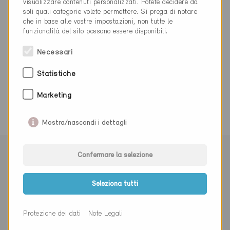
visualizzare contenuti personalizzati. Potete decidere da
order@hydroliq.com
soli quali categorie volete permettere. Si prega di notare
www.hydroliq.com
che in base alle vostre impostazioni, non tutte le
funzionalità del sito possono essere disponibili.
Necessari
Statistiche
0 Edifici Minergie (0 Certificati)
Marketing
Mostra/nascondi i dettagli
Confermare la selezione
Seleziona tutti
Iscriviti alla newsletter
Protezione dei dati
Note Legali
Signor
Signora
Altro