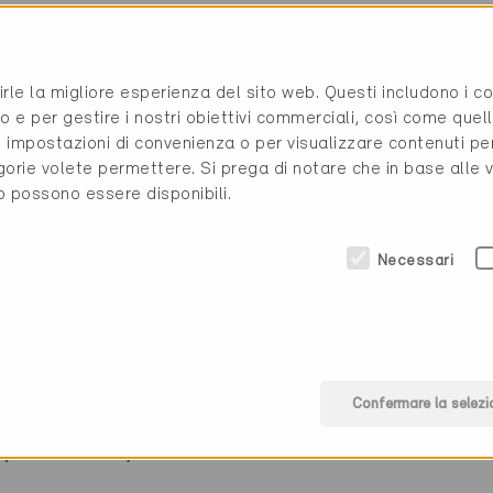
àrl
021 512 06 06
rirle la migliore esperienza del sito web. Questi includono i 
alle 21
info@olonor.ch
o e per gestire i nostri obiettivi commerciali, così come quell
www.olonor.ch/
i, impostazioni di convenienza o per visualizzare contenuti pe
gorie volete permettere. Si prega di notare che in base alle 
to possono essere disponibili.
Necessari
rgetica
Confermare la selezi
(0 Certificati)