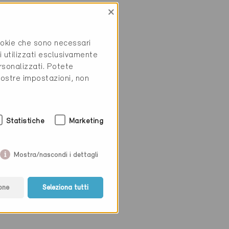
×
cookie che sono necessari
i utilizzati esclusivamente
rsonalizzati. Potete
vostre impostazioni, non
Statistiche
Marketing
Mostra/nascondi i dettagli
one
Seleziona tutti