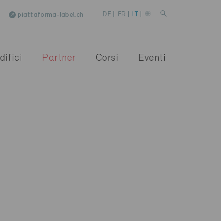
piattaforma-label.ch
DE
|
FR
|
IT
|
difici
Partner
Corsi
Eventi