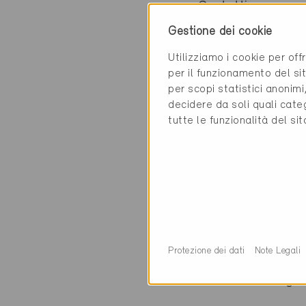
Contatti
Gestione dei cookie
Olonor Ingénierie S
Utilizziamo i cookie per off
Avenue de Longem
per il funzionamento del sit
1020 Renens
per scopi statistici anonim
decidere da soli quali cate
tutte le funzionalità del si
Categoria
Pianificazione
Pianificazione ene
Protezione dei dati
Note Legali
0 Edifici Minergie 