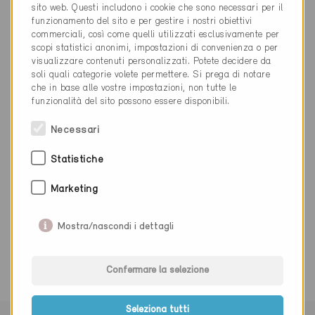
INFO@GERBER-HOLZBAU.CH
sito web. Questi includono i cookie che sono necessari per il
www.gerber-holzbau.ch
funzionamento del sito e per gestire i nostri obiettivi
commerciali, così come quelli utilizzati esclusivamente per
scopi statistici anonimi, impostazioni di convenienza o per
visualizzare contenuti personalizzati. Potete decidere da
soli quali categorie volete permettere. Si prega di notare
che in base alle vostre impostazioni, non tutte le
funzionalità del sito possono essere disponibili.
Categoria
Necessari
Realizzazione
Involucro dell'edificio, facciata, tetto
Statistiche
Marketing
0 Edifici Minergie (0 Certificati)
Mostra/nascondi i dettagli
Confermare la selezione
Seleziona tutti