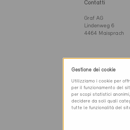
Contatti
Graf AG
Lindenweg 6
4464 Maisprach
Categoria
Gestione dei cookie
Realizzazione
Utilizziamo i cookie per off
Involucro dell'edifi
per il funzionamento del sit
per scopi statistici anonim
decidere da soli quali cate
tutte le funzionalità del si
2 Edifici Minergie 