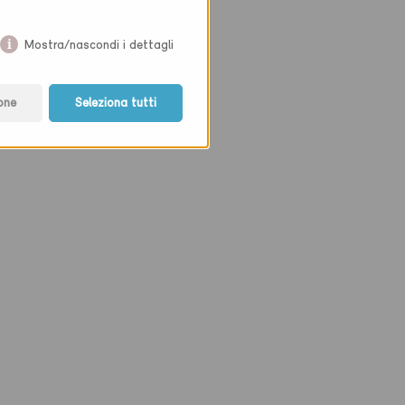
Mostra/nascondi i dettagli
one
Seleziona tutti