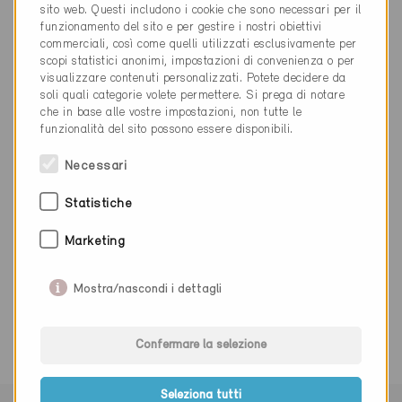
info@grgcarpenteria.ch
sito web. Questi includono i cookie che sono necessari per il
www.grgcarpenteria.ch
funzionamento del sito e per gestire i nostri obiettivi
commerciali, così come quelli utilizzati esclusivamente per
scopi statistici anonimi, impostazioni di convenienza o per
visualizzare contenuti personalizzati. Potete decidere da
soli quali categorie volete permettere. Si prega di notare
che in base alle vostre impostazioni, non tutte le
funzionalità del sito possono essere disponibili.
Categoria
Necessari
Pianificazione
Costruzione in legno
Statistiche
Marketing
0 Edifici Minergie (0 Certificati)
Mostra/nascondi i dettagli
Confermare la selezione
Seleziona tutti