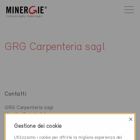
GRG Carpenteria sagl
Contatti
GRG Carpenteria sagl
Via alle Scuole 14
×
6595 Riazzino
Gestione dei cookie
091 752 25 38
Utilizziamo i cookie per offrirle la migliore esperienza del