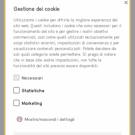
Definitivo
×
Gestione dei cookie
Aarau Rohr 5032
Nuova costruzione, Abitazioni PF
Utilizziamo i cookie per offrirle la migliore esperienza del
AG-1525
sito web. Questi includono i cookie che sono necessari per il
funzionamento del sito e per gestire i nostri obiettivi
commerciali, così come quelli utilizzati esclusivamente per
scopi statistici anonimi, impostazioni di convenienza o per
visualizzare contenuti personalizzati. Potete decidere da
soli quali categorie volete permettere. Si prega di notare
che in base alle vostre impostazioni, non tutte le
funzionalità del sito possono essere disponibili.
Necessari
Statistiche
Marketing
Mostra/nascondi i dettagli