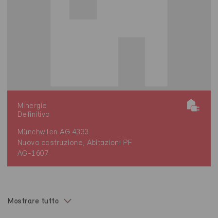
Minergie
Definitivo
Münchwilen AG 4333
Nuova costruzione, Abitazioni PF
AG-1607
Mostrare tutto