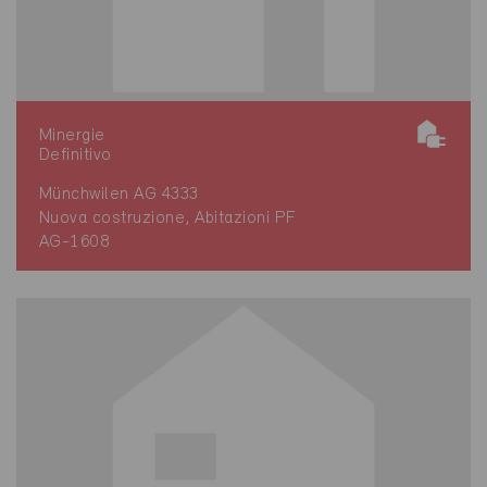
Minergie
Definitivo
Münchwilen AG 4333
Nuova costruzione, Abitazioni PF
AG-1608