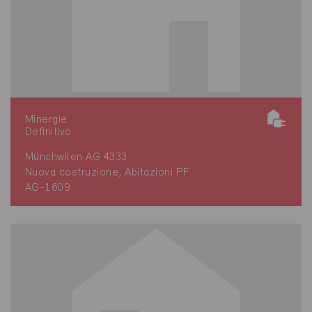
Minergie
Definitivo
Münchwilen AG 4333
Nuova costruzione, Abitazioni PF
AG-1609