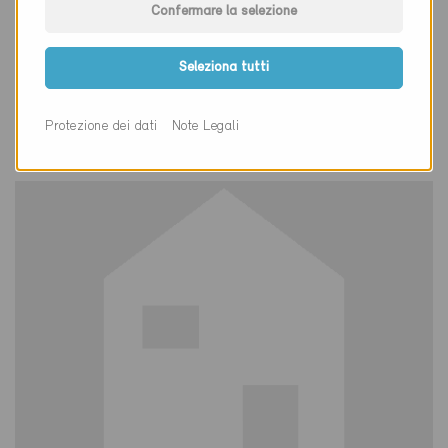
Confermare la selezione
Minergie
Definitivo
Seleziona tutti
Frick 5070
Nuova costruzione, Abitazioni PF
Protezione dei dati
Note Legali
AG-2212