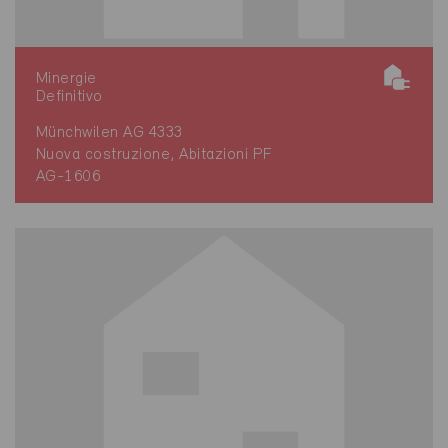
Minergie
Definitivo
Münchwilen AG 4333
Nuova costruzione, Abitazioni PF
AG-1606