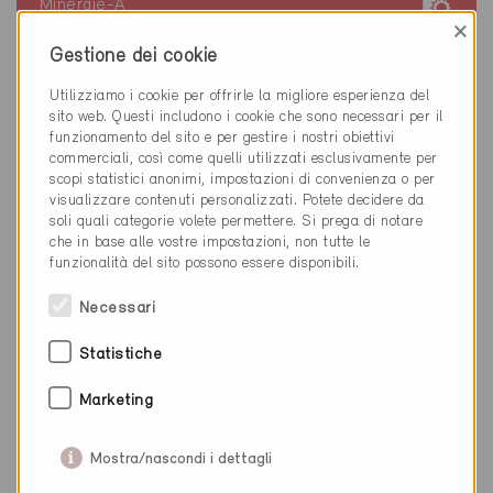
Minergie-A
Definitivo
×
Gestione dei cookie
Wabern 3084
Nuova costruzione, Abitazioni MF
Utilizziamo i cookie per offrirle la migliore esperienza del
BE-137-A
sito web. Questi includono i cookie che sono necessari per il
funzionamento del sito e per gestire i nostri obiettivi
commerciali, così come quelli utilizzati esclusivamente per
scopi statistici anonimi, impostazioni di convenienza o per
visualizzare contenuti personalizzati. Potete decidere da
soli quali categorie volete permettere. Si prega di notare
che in base alle vostre impostazioni, non tutte le
funzionalità del sito possono essere disponibili.
Necessari
Statistiche
Marketing
Mostra/nascondi i dettagli