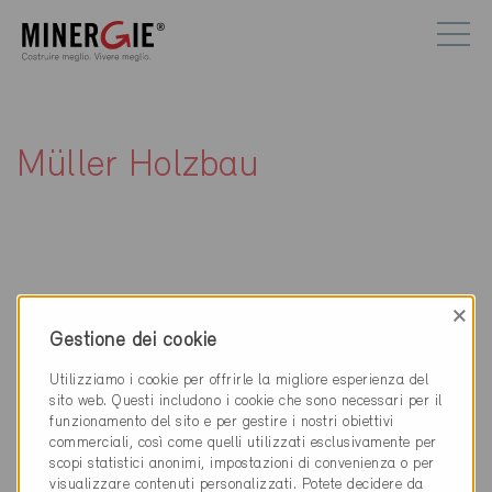
Müller Holzbau
×
Contatti
Gestione dei cookie
Müller Holzbau
Utilizziamo i cookie per offrirle la migliore esperienza del
sito web. Questi includono i cookie che sono necessari per il
Faltschenstrasse 81
funzionamento del sito e per gestire i nostri obiettivi
3713 Reichenbach im Kandertal
commerciali, così come quelli utilizzati esclusivamente per
scopi statistici anonimi, impostazioni di convenienza o per
033 676 10 92
visualizzare contenuti personalizzati. Potete decidere da