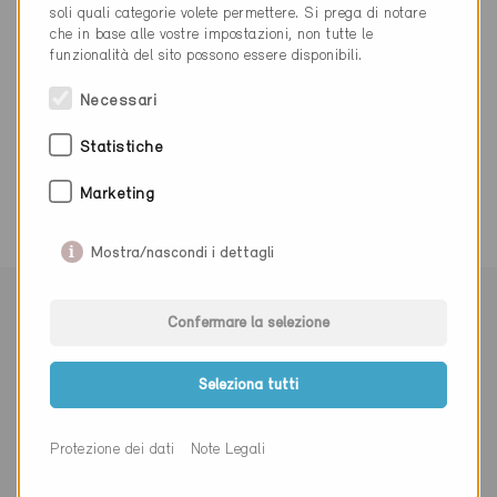
muellerholzbau@bluewin.ch
soli quali categorie volete permettere. Si prega di notare
che in base alle vostre impostazioni, non tutte le
funzionalità del sito possono essere disponibili.
Necessari
0 Edifici Minergie (0 Certificati)
Statistiche
Marketing
Mostra/nascondi i dettagli
Confermare la selezione
Seleziona tutti
Iscriviti alla newsletter
Protezione dei dati
Note Legali
Signor
Signora
Altro