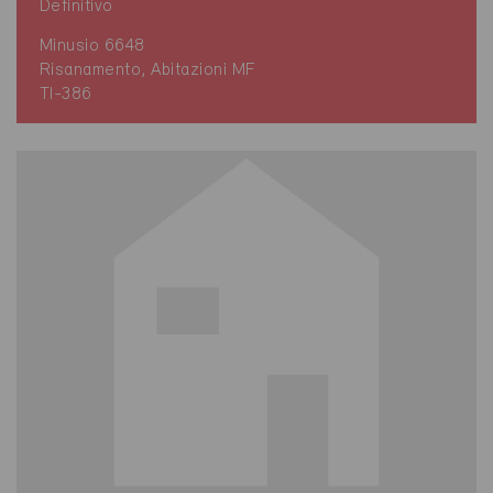
Definitivo
Minusio 6648
Risanamento, Abitazioni MF
TI-386