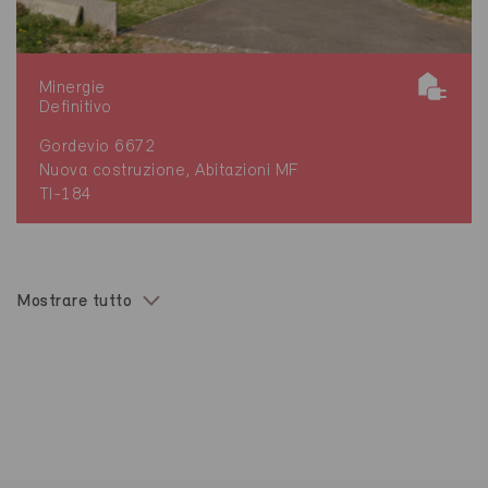
Minergie
Definitivo
Gordevio 6672
Nuova costruzione, Abitazioni MF
TI-184
Mostrare tutto