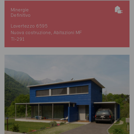
Minergie
Definitivo
Lavertezzo 6595
Nuova costruzione, Abitazioni MF
TI-291