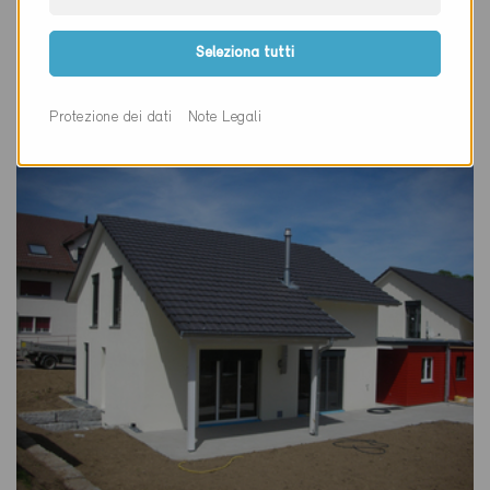
Definitivo
Fisibach 5467
Seleziona tutti
Nuova costruzione, Abitazioni MF
AG-199-P
Protezione dei dati
Note Legali