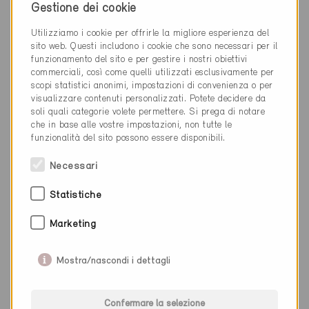
Fisibach 5467
Gestione dei cookie
Nuova costruzione, Abitazioni MF
AG-198-P
Utilizziamo i cookie per offrirle la migliore esperienza del
sito web. Questi includono i cookie che sono necessari per il
funzionamento del sito e per gestire i nostri obiettivi
commerciali, così come quelli utilizzati esclusivamente per
scopi statistici anonimi, impostazioni di convenienza o per
visualizzare contenuti personalizzati. Potete decidere da
soli quali categorie volete permettere. Si prega di notare
che in base alle vostre impostazioni, non tutte le
funzionalità del sito possono essere disponibili.
Necessari
Statistiche
Marketing
Mostra/nascondi i dettagli
Confermare la selezione
Minergie-P