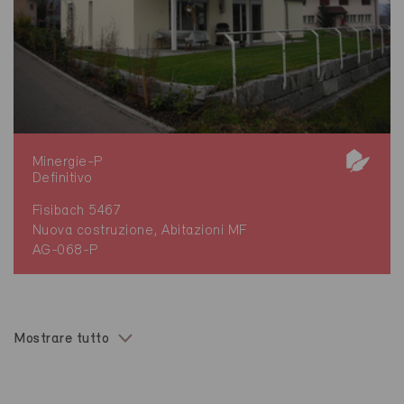
Minergie-P
Definitivo
Fisibach 5467
Nuova costruzione, Abitazioni MF
AG-068-P
Mostrare tutto