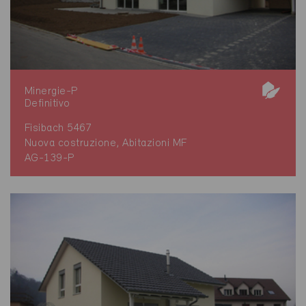
Minergie-P
Definitivo
Fisibach 5467
Nuova costruzione, Abitazioni MF
AG-139-P