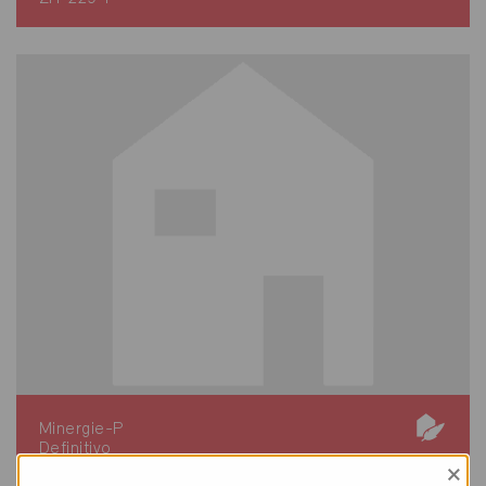
Minergie-P
Definitivo
×