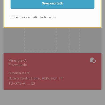
Seleziona tutti
Protezione dei dati
Note Legali
Minergie-A
Provvisorio
Sirnach 8370
Nuova costruzione, Abitazioni PF
TG-073-A, ... (2)