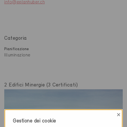
info@eplanhuber.ch
Categoria
Pianificazione
Illuminazione
2 Edifici Minergie (3 Certificati)
×
Gestione dei cookie