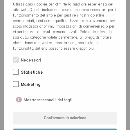
Utilizziamo i cookie per offrirle la migliore esperienza del
sito web. Questi includono i cookie che sono necessari per il
funzionamento del sito e per gestire i nostri obiettivi
commerciali, così come quelli utilizzati esclusivamente per
scopi statistici anonimi, impostazioni di convenienza o per
visualizzare contenuti personalizzati. Potete decidere da
soli quali categorie volete permettere. Si prega di notare
che in base alle vostre impostazioni, non tutte le
funzionalità del sito possono essere disponibili.
Necessari
Minergie
Definitivo
Statistiche
Teufen AR 9053
Nuova costruzione, Abitazioni MF / Scuole
Marketing
AR-106
Mostra/nascondi i dettagli
Confermare la selezione