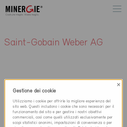
Saint-Gobain Weber AG
×
Contatti
Gestione dei cookie
Saint-Gobain Weber AG
Utilizziamo i cookie per offrirle la migliore esperienza del
Täfernstrasse 11b
sito web. Questi includono i cookie che sono necessari per il
5405 Dättwil
funzionamento del sito e per gestire i nostri obiettivi
commerciali, così come quelli utilizzati esclusivamente per
056 484 24 24
scopi statistici anonimi, impostazioni di convenienza o per