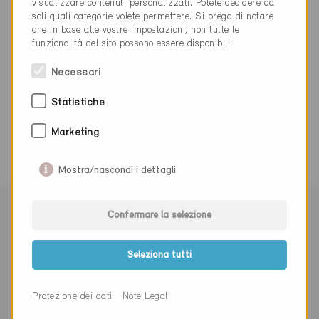
visualizzare contenuti personalizzati. Potete decidere da
info@weber-marmoran.ch
soli quali categorie volete permettere. Si prega di notare
www.ch.weber
che in base alle vostre impostazioni, non tutte le
funzionalità del sito possono essere disponibili.
Necessari
Statistiche
0 Edifici Minergie (0 Certificati)
Marketing
Mostra/nascondi i dettagli
Confermare la selezione
Seleziona tutti
Iscriviti alla newsletter
Protezione dei dati
Note Legali
Signor
Signora
Altro