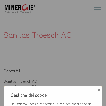
Sanitas Troesch AG
Contatti
Sanitas Troesch AG
Industriestrasse 27
×
7000 Chur
Gestione dei cookie
081 286 73 73
Utilizziamo i cookie per offrirle la migliore esperienza del