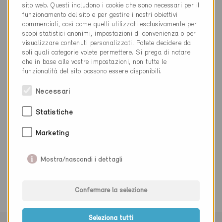
info@sanitastroesch.ch
sito web. Questi includono i cookie che sono necessari per il
www.sanitastroesch.ch
funzionamento del sito e per gestire i nostri obiettivi
commerciali, così come quelli utilizzati esclusivamente per
scopi statistici anonimi, impostazioni di convenienza o per
visualizzare contenuti personalizzati. Potete decidere da
soli quali categorie volete permettere. Si prega di notare
che in base alle vostre impostazioni, non tutte le
funzionalità del sito possono essere disponibili.
Categoria
Necessari
Realizzazione
Costruzione di cucine, falegname
Statistiche
Marketing
0 Edifici Minergie (0 Certificati)
Mostra/nascondi i dettagli
Confermare la selezione
Seleziona tutti