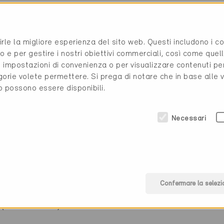
G
rirle la migliore esperienza del sito web. Questi includono i 
o e per gestire i nostri obiettivi commerciali, così come quell
i, impostazioni di convenienza o per visualizzare contenuti pe
gorie volete permettere. Si prega di notare che in base alle 
to possono essere disponibili.
Necessari
ine, falegname
Confermare la selezi
(0 Certificati)