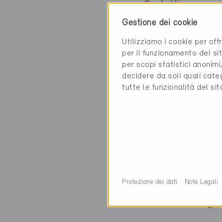
Contatti
Gestione dei cookie
Sanitas Troesch A
Utilizziamo i cookie per off
Grabenhof 2
per il funzionamento del sit
6010 Kriens
per scopi statistici anonim
decidere da soli quali cate
tutte le funzionalità del si
Categoria
Realizzazione
Costruzione di cuc
Protezione dei dati
Note Legali
0 Edifici Minergie 