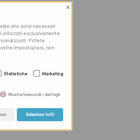
×
cookie che sono necessari
i utilizzati esclusivamente
rsonalizzati. Potete
vostre impostazioni, non
Statistiche
Marketing
Mostra/nascondi i dettagli
one
Seleziona tutti