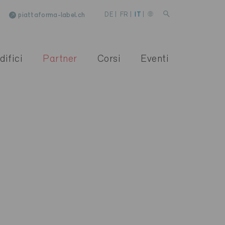
piattaforma-label.ch
DE
|
FR
|
IT
|
difici
Partner
Corsi
Eventi