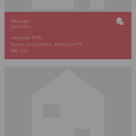
Minergie
Definitivo
Hergiswil 6052
Nuova costruzione, Abitazioni PF
NW-313