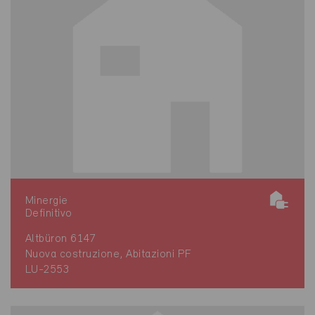
Minergie
Definitivo
Altbüron 6147
Nuova costruzione, Abitazioni PF
LU-2553