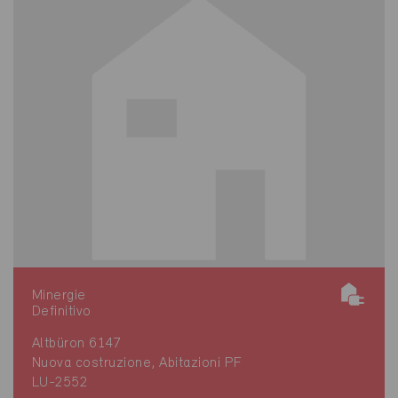
Minergie
Definitivo
Altbüron 6147
Nuova costruzione, Abitazioni PF
LU-2552