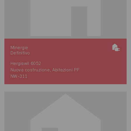
Minergie
Definitivo
Hergiswil 6052
Nuova costruzione, Abitazioni PF
NW-311