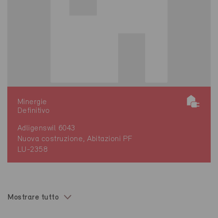
Minergie
Definitivo
Adligenswil 6043
Nuova costruzione, Abitazioni PF
LU-2358
Mostrare tutto