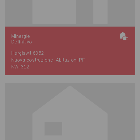
Minergie
Definitivo
Hergiswil 6052
Nuova costruzione, Abitazioni PF
NW-312