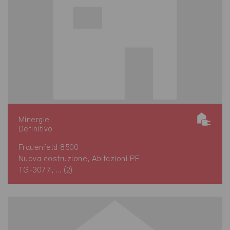
Minergie
Definitivo
Frauenfeld 8500
Nuova costruzione, Abitazioni PF
TG-3077, ... (2)