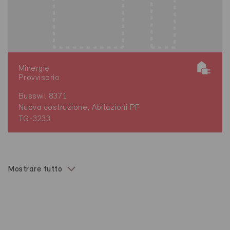
Minergie
Provvisorio
Busswil 8371
Nuova costruzione, Abitazioni PF
TG-3233
Mostrare tutto