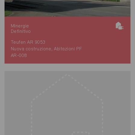
Minergie
Definitivo
Teufen AR 9053
Nuova costruzione, Abitazioni PF
AR-008