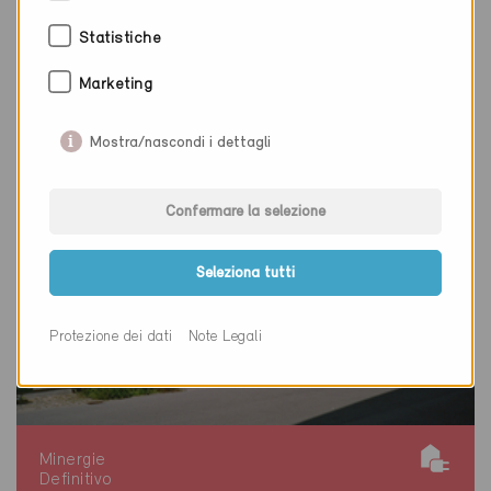
Nuova costruzione, Abitazioni MF
AR-028
Statistiche
Marketing
Mostra/nascondi i dettagli
Confermare la selezione
Seleziona tutti
Protezione dei dati
Note Legali
Minergie
Definitivo