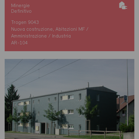
Minergie
Definitivo
Trogen 9043
Nuova costruzione, Abitazioni MF /
Amministrazione / Industria
AR-104