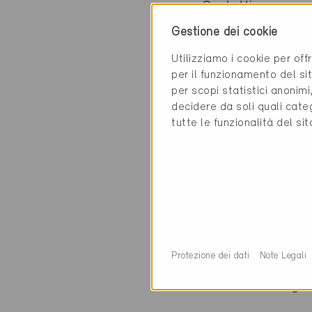
Contatti
Gestione dei cookie
Schreinerei Meier 
Utilizziamo i cookie per off
Berghofstrasse 2
per il funzionamento del sit
6144 Zell
per scopi statistici anonim
decidere da soli quali cate
tutte le funzionalità del si
Categoria
Realizzazione
Finestre, porte, pro
Protezione dei dati
Note Legali
0 Edifici Minergie 