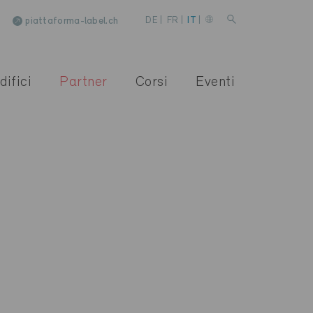
piattaforma-label.ch
DE
|
FR
|
IT
|
difici
Partner
Corsi
Eventi