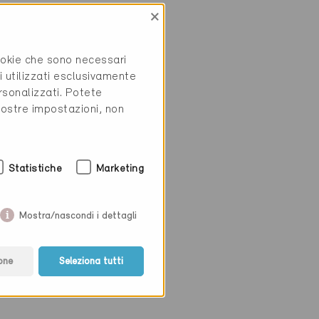
×
cookie che sono necessari
h
i utilizzati esclusivamente
rsonalizzati. Potete
vostre impostazioni, non
Statistiche
Marketing
Mostra/nascondi i dettagli
one
Seleziona tutti