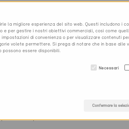
AG
041 988 15 75
rirle la migliore esperienza del sito web. Questi includono i 
info@schreinerei-meier.c
o e per gestire i nostri obiettivi commerciali, così come quell
www.schreinerei-meier.ch
i, impostazioni di convenienza o per visualizzare contenuti pe
gorie volete permettere. Si prega di notare che in base alle 
to possono essere disponibili.
Necessari
tezioni solari
Confermare la selezi
(0 Certificati)