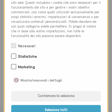
info@meierschreinerei.ch
sito web. Questi includono i cookie che sono necessari per il
www.meierschreinerei.ch
funzionamento del sito e per gestire i nostri obiettivi
commerciali, così come quelli utilizzati esclusivamente per
scopi statistici anonimi, impostazioni di convenienza o per
visualizzare contenuti personalizzati. Potete decidere da
soli quali categorie volete permettere. Si prega di notare
che in base alle vostre impostazioni, non tutte le
funzionalità del sito possono essere disponibili.
Categoria
Necessari
Realizzazione
Involucro dell'edificio, facciata, tetto
Statistiche
Marketing
0 Edifici Minergie (0 Certificati)
Mostra/nascondi i dettagli
Confermare la selezione
Seleziona tutti