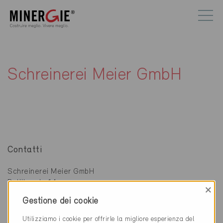
Schreinerei Meier GmbH
Contatti
Schreinerei Meier GmbH
Dullikerstr. 14
×
4653 Obergösgen
Gestione dei cookie
062 295 29 53
Utilizziamo i cookie per offrirle la migliore esperienza del