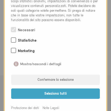
scopi statistici anonimi, impostazioni di convenienza o per
visualizzare contenuti personalizzati. Potete decidere da
027 606 31 00
soli quali categorie volete permettere. Si prega di notare
energie@admin.vs.ch
che in base alle vostre impostazioni, non tutte le
www.vs.ch
funzionalità del sito possono essere disponibili.
Necessari
Statistiche
0 Edifici Minergie (0 Certificati)
Marketing
Mostra/nascondi i dettagli
Confermare la selezione
Seleziona tutti
Protezione dei dati
Note Legali
Iscriviti alla newsletter