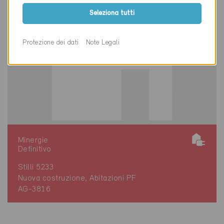
Seleziona tutti
Protezione dei dati
Note Legali
Minergie
Definitivo
Stilli 5233
Nuova costruzione, Abitazioni PF
AG-3816