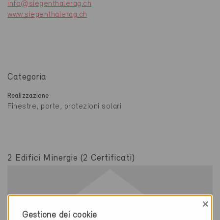
info@siegenthalerag.ch
www.siegenthalerag.ch
Categoria
Realizzazione
Finestre, porte, protezioni solari
2 Edifici Minergie (2 Certificati)
×
Gestione dei cookie